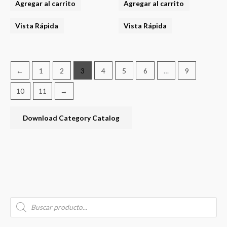
Agregar al carrito
Agregar al carrito
Vista Rápida
Vista Rápida
←
1
2
3
4
5
6
…
9
10
11
→
Download Category Catalog
B
P
P
P
u
r
r
r
o
s
d
e
e
u