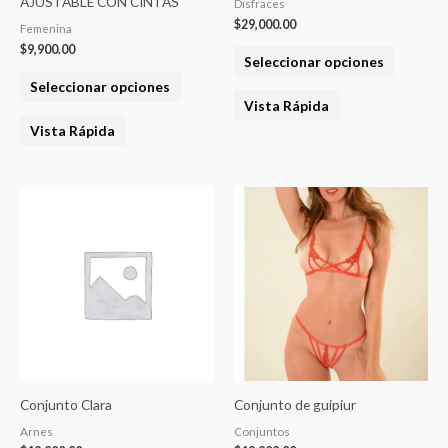
AJUSTABLE CON CINTAS
Disfraces
en
en
$
29,000.00
Femenina
la
la
$
9,900.00
Seleccionar opciones
página
página
Seleccionar opciones
del
del
Vista Rápida
producto
product
Vista Rápida
Conjunto Clara
Conjunto de guipiur
Arnes
Conjuntos