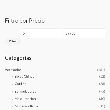
c
c
c
c
t
s
a
i
i
s
e
r
o
o
a
Filtro por Precio
r
p
m
m
c
h
o
í
á
r
n
x
Filtrar
:
i
i
m
m
Categorías
o
o
Accesorios
(161)
Bolas Chinas
(12)
Cotillón
(28)
Estimuladores
(75)
Masturbación
(30)
Muñeca inflable
(1)