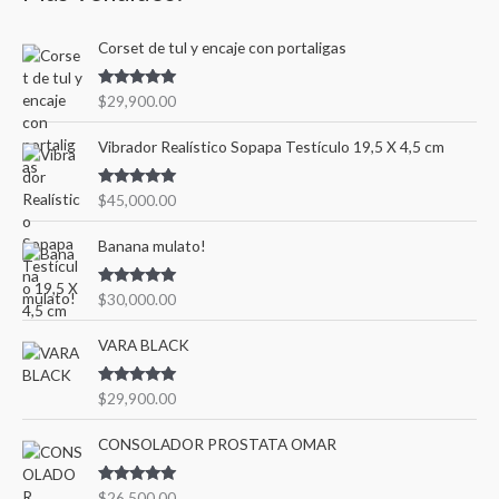
Corset de tul y encaje con portaligas
Valorado en
$
29,900.00
5.00
de 5
Vibrador Realístico Sopapa Testículo 19,5 X 4,5 cm
Valorado en
$
45,000.00
5.00
de 5
Banana mulato!
Valorado en
$
30,000.00
5.00
de 5
VARA BLACK
Valorado en
$
29,900.00
5.00
de 5
CONSOLADOR PROSTATA OMAR
Valorado en
$
26,500.00