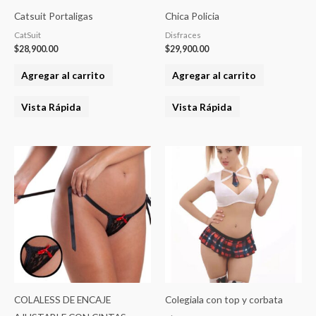
Catsuit Portaligas
Chica Policia
CatSuit
Disfraces
$
28,900.00
$
29,900.00
Agregar al carrito
Agregar al carrito
Vista Rápida
Vista Rápida
Este
Este
producto
product
tiene
tiene
varias
varias
variantes.
variantes
Las
Las
opciones
opcione
se
se
pueden
pueden
COLALESS DE ENCAJE
Colegiala con top y corbata
elegir
elegir