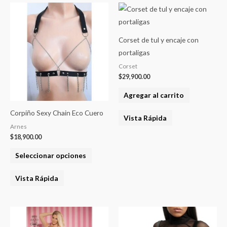
Este
producto
tiene
Corset de tul y encaje con
varias
portaligas
variantes.
Corset
Las
$
29,900.00
opciones
Agregar al carrito
se
pueden
Corpiño Sexy Chain Eco Cuero
Vista Rápida
elegir
Arnes
en
$
18,900.00
la
Seleccionar opciones
página
del
Vista Rápida
producto