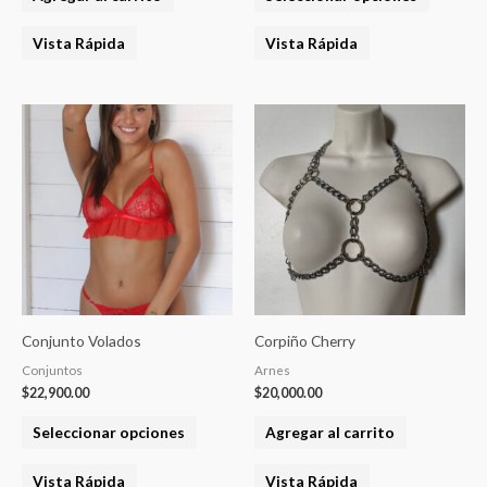
página
del
Vista Rápida
Vista Rápida
product
Este
producto
tiene
varias
variantes.
Las
opciones
se
pueden
Conjunto Volados
Corpiño Cherry
elegir
Conjuntos
Arnes
en
$
22,900.00
$
20,000.00
la
Seleccionar opciones
Agregar al carrito
página
del
Vista Rápida
Vista Rápida