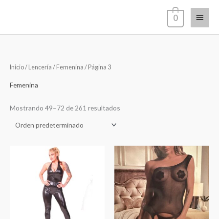
Ir
Menú
0
al
contenido
princi
Inicio
/
Lencería
/
Femenina
/ Página 3
Femenina
Mostrando 49–72 de 261 resultados