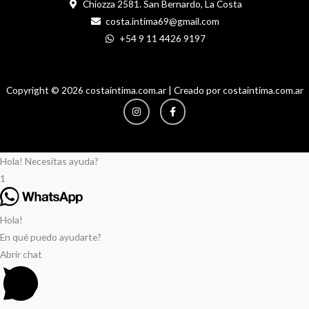
Chiozza 2581. San Bernardo, La Costa
costa.intima69@gmail.com
+54 9 11 4426 9197
Copyright © 2026 costaintima.com.ar | Creado por costaintima.com.ar
Instagram
Facebook-
f
Hola! Necesitas ayuda?
1
Hola!
En qué puedo ayudarte?
Abrir chat