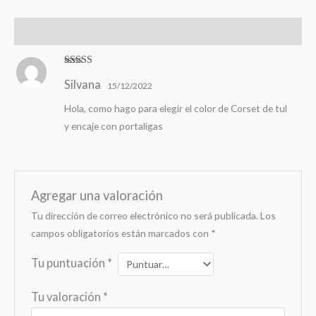
Valoraciones (1)
Valorado en
Silvana
5
de 5
15/12/2022
Hola, como hago para elegir el color de Corset de tul
y encaje con portaligas
Agregar una valoración
Tu dirección de correo electrónico no será publicada.
Los
campos obligatorios están marcados con
*
Tu puntuación
*
Tu valoración
*