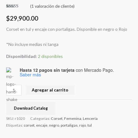
(
1
valoración de cliente)
Valorado
1
5.00
sobre 5
$
29,900.00
basado en
puntuación
de cliente
Corset en tul y encaje con portaligas. Disponible en negro o Rojo
*No incluye medias ni tanga
Disponibilidad:
2 disponibles
Hasta 12 pagos sin tarjeta
con Mercado Pago.
Saber más
Agregar al carrito
Download Catalog
SKU:
r1020
Categorías:
Corset
,
Femenina
,
Lencería
Etiquetas:
corset
,
encaje
,
negro
,
portaligas
,
rojo
,
tul