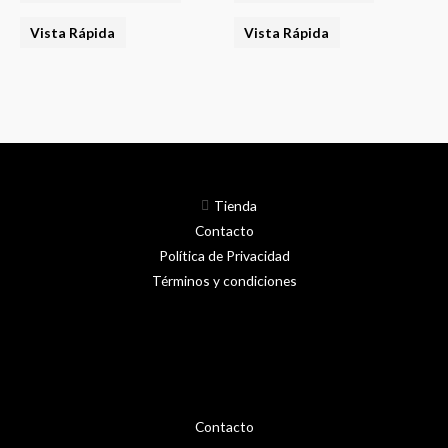
opciones
Vista Rápida
Vista Rápida
se
pueden
elegir
en
la
página
del
Tienda
producto
Contacto
Política de Privacidad
Términos y condiciones
Contacto