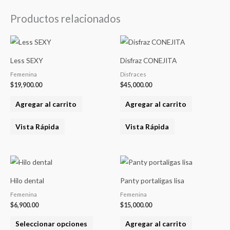
Productos relacionados
Less SEXY
Disfraz CONEJITA
Femenina
Disfraces
$
19,900.00
$
45,000.00
Agregar al carrito
Agregar al carrito
Vista Rápida
Vista Rápida
Este
producto
Hilo dental
Panty portaligas lisa
tiene
Femenina
Femenina
varias
$
6,900.00
$
15,000.00
variantes.
Seleccionar opciones
Agregar al carrito
Las