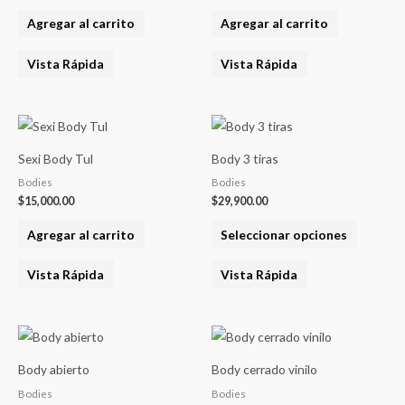
Agregar al carrito
Agregar al carrito
Vista Rápida
Vista Rápida
Este
product
Sexi Body Tul
Body 3 tiras
tiene
Bodies
Bodies
varias
$
15,000.00
$
29,900.00
variantes
Agregar al carrito
Seleccionar opciones
Las
opcione
Vista Rápida
Vista Rápida
se
pueden
elegir
Este
en
product
Body abierto
Body cerrado vinilo
la
tiene
Bodies
Bodies
página
varias