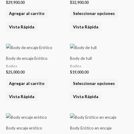
$
29,900.00
$
32,900.00
del
variantes
product
Agregar al carrito
Seleccionar opciones
Las
opcione
Vista Rápida
Vista Rápida
se
pueden
elegir
Este
en
product
Body de encaje Erótico
Body de tull
la
tiene
Bodies
Bodies
página
varias
$
25,000.00
$
19,000.00
del
variantes
product
Agregar al carrito
Seleccionar opciones
Las
opcione
Vista Rápida
Vista Rápida
se
pueden
elegir
en
Body encaje erótico
Body Erótico en encaje
la