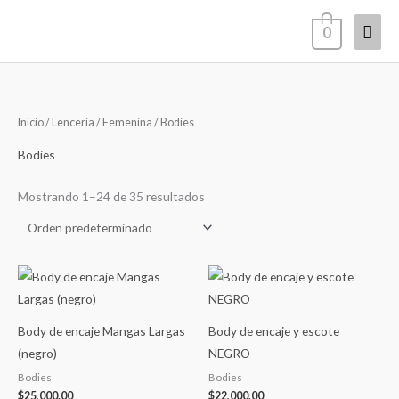
Ir
Men
0
al
contenido
princ
Inicio
/
Lencería
/
Femenina
/ Bodies
Bodies
Mostrando 1–24 de 35 resultados
Body de encaje Mangas Largas
Body de encaje y escote
(negro)
NEGRO
Bodies
Bodies
$
25,000.00
$
22,000.00