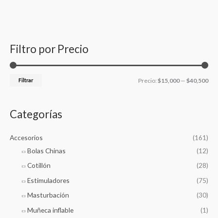
s
d
e
e
u
c
c
c
c
t
s
a
i
i
s
e
r
o
o
a
Filtro por Precio
r
p
m
m
c
h
o
í
á
r
Filtrar
Precio:
$15,000
—
$40,500
n
x
:
i
i
m
m
Categorías
o
o
Accesorios
(161)
Bolas Chinas
(12)
Cotillón
(28)
Estimuladores
(75)
Masturbación
(30)
Muñeca inflable
(1)