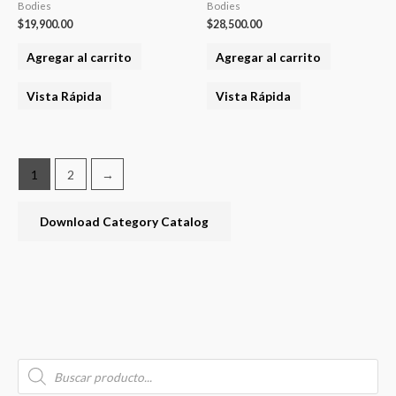
Bodies
Bodies
página
$
19,900.00
$
28,500.00
del
product
Agregar al carrito
Agregar al carrito
Vista Rápida
Vista Rápida
1
2
→
Download Category Catalog
B
P
P
P
u
r
r
r
o