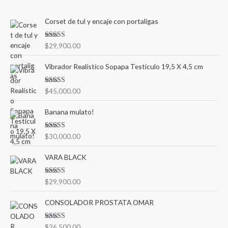
Corset de tul y encaje con portaligas
Valorado en
$
29,900.00
5.00
de 5
Vibrador Realístico Sopapa Testículo 19,5 X 4,5 cm
Valorado en
$
45,000.00
5.00
de 5
Banana mulato!
Valorado en
$
30,000.00
5.00
de 5
VARA BLACK
Valorado en
$
29,900.00
5.00
de 5
CONSOLADOR PROSTATA OMAR
Valorado en
$
26,500.00