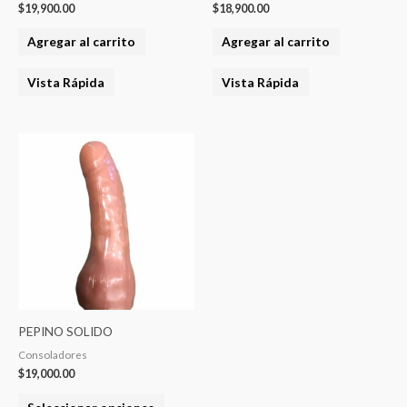
$
19,900.00
$
18,900.00
Agregar al carrito
Agregar al carrito
Vista Rápida
Vista Rápida
Este
producto
tiene
varias
variantes.
Las
opciones
se
pueden
PEPINO SOLIDO
elegir
Consoladores
en
$
19,000.00
la