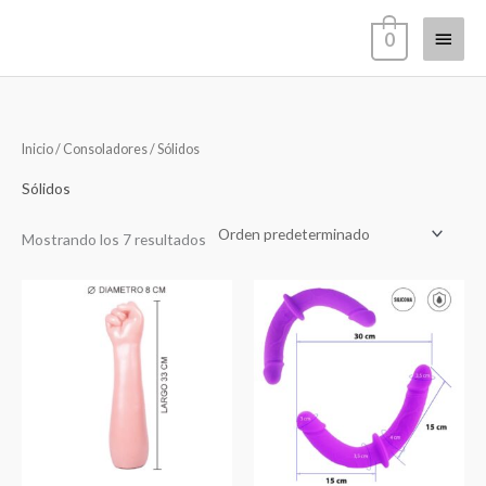
Ir
Menú
0
al
contenido
princi
Inicio
/
Consoladores
/ Sólidos
Sólidos
Mostrando los 7 resultados