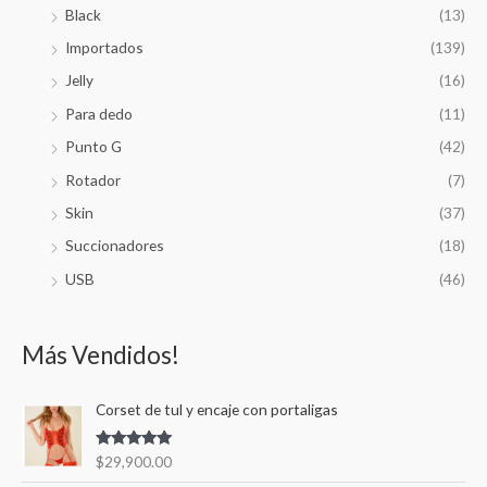
Black
(13)
Importados
(139)
Jelly
(16)
Para dedo
(11)
Punto G
(42)
Rotador
(7)
Skin
(37)
Succionadores
(18)
USB
(46)
Más Vendidos!
Corset de tul y encaje con portaligas
Valorado en
$
29,900.00
5.00
de 5