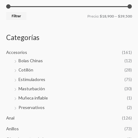
m
m
c
h
o
í
á
r
Filtrar
Precio:
$18,900
—
$39,500
n
x
:
i
i
m
m
Categorías
o
o
Accesorios
(161)
Bolas Chinas
(12)
Cotillón
(28)
Estimuladores
(75)
Masturbación
(30)
Muñeca inflable
(1)
Preservativos
(2)
Anal
(126)
Anillos
(73)