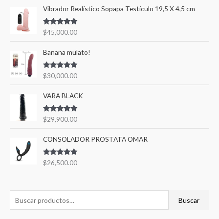
Vibrador Realístico Sopapa Testículo 19,5 X 4,5 cm
Valorado en
$
45,000.00
5.00
de 5
Banana mulato!
Valorado en
$
30,000.00
5.00
de 5
VARA BLACK
Valorado en
$
29,900.00
5.00
de 5
CONSOLADOR PROSTATA OMAR
Valorado en
$
26,500.00
5.00
de 5
Buscar