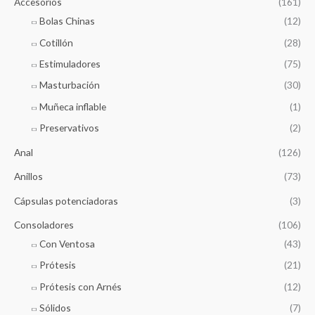
Accesorios
(161)
r
Bolas Chinas
(12)
:
Cotillón
(28)
Estimuladores
(75)
Masturbación
(30)
Muñeca inflable
(1)
Preservativos
(2)
Anal
(126)
Anillos
(73)
Cápsulas potenciadoras
(3)
Consoladores
(106)
Con Ventosa
(43)
Prótesis
(21)
Prótesis con Arnés
(12)
Sólidos
(7)