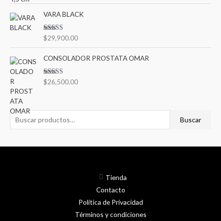
VARA BLACK
Valorado en
$
29,900.00
5.00
de 5
CONSOLADOR PROSTATA OMAR
Valorado en
$
26,500.00
5.00
de 5
Buscar
Tienda
Contacto
Política de Privacidad
Términos y condiciones