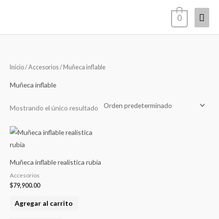
Ir
Men
0
al
contenido
princ
Inicio
/
Accesorios
/ Muñeca inflable
Muñeca inflable
Mostrando el único resultado
Muñeca inflable realística rubia
Accesorios
$
79,900.00
Agregar al carrito