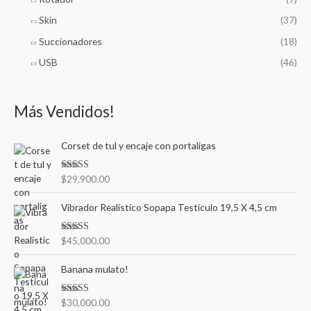
Skin
(37)
Succionadores
(18)
USB
(46)
Más Vendidos!
Corset de tul y encaje con portaligas
Valorado en
$
29,900.00
5.00
de 5
Vibrador Realístico Sopapa Testículo 19,5 X 4,5 cm
Valorado en
$
45,000.00
5.00
de 5
Banana mulato!
Valorado en
$
30,000.00
5.00
de 5