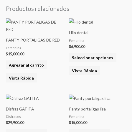
Productos relacionados
Este
product
Hilo dental
tiene
PANTY PORTALIGAS DE RED
Femenina
varias
$
6,900.00
Femenina
variantes
$
15,000.00
Seleccionar opciones
Las
Agregar al carrito
opcione
Vista Rápida
se
Vista Rápida
pueden
elegir
en
la
Disfraz GATITA
Panty portaligas lisa
página
Disfraces
Femenina
del
$
29,900.00
$
15,000.00
product