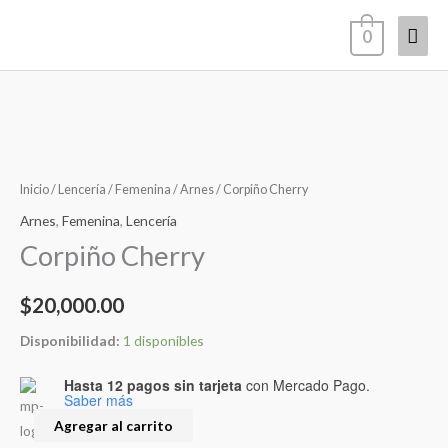
Ir
Men
0
al
contenido
princ
Corpiño
Cherry
cantidad
Inicio
/
Lencería
/
Femenina
/
Arnes
/ Corpiño Cherry
Arnes
,
Femenina
,
Lencería
Corpiño Cherry
$
20,000.00
Disponibilidad:
1 disponibles
Hasta 12 pagos sin tarjeta
con Mercado Pago.
Saber más
Agregar al carrito