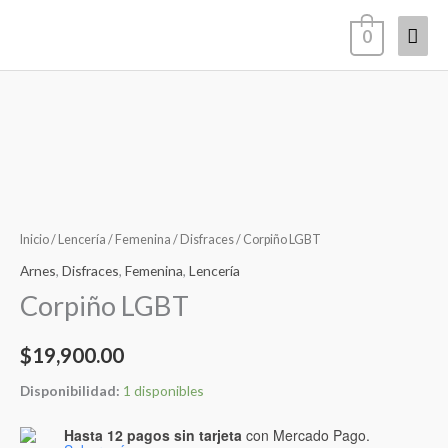
Ir
Men
0
al
contenido
princ
Corpiño
LGBT
cantidad
Inicio
/
Lencería
/
Femenina
/
Disfraces
/ Corpiño LGBT
Arnes
,
Disfraces
,
Femenina
,
Lencería
Corpiño LGBT
$
19,900.00
Disponibilidad:
1 disponibles
Hasta 12 pagos sin tarjeta
con Mercado Pago.