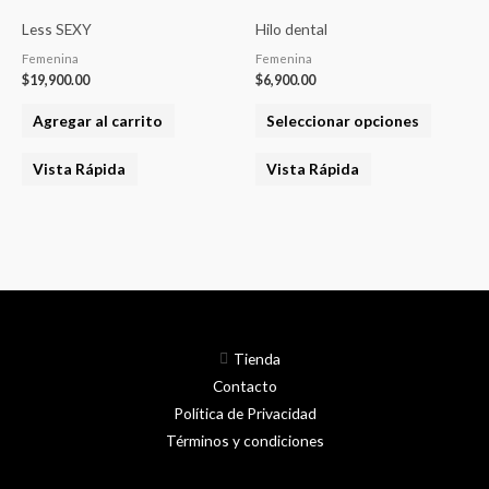
product
Less SEXY
Hilo dental
tiene
Femenina
Femenina
varias
$
19,900.00
$
6,900.00
variantes
Agregar al carrito
Seleccionar opciones
Las
opcione
Vista Rápida
Vista Rápida
se
pueden
elegir
en
la
página
del
Tienda
product
Contacto
Política de Privacidad
Términos y condiciones