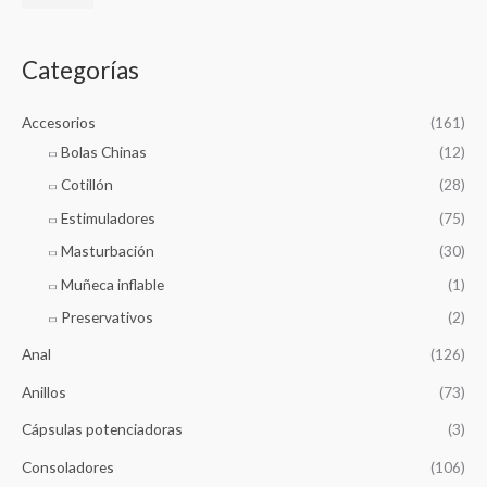
r
n
x
:
i
i
Categorías
m
m
o
o
Accesorios
(161)
Bolas Chinas
(12)
Cotillón
(28)
Estimuladores
(75)
Masturbación
(30)
Muñeca inflable
(1)
Preservativos
(2)
Anal
(126)
Anillos
(73)
Cápsulas potenciadoras
(3)
Consoladores
(106)