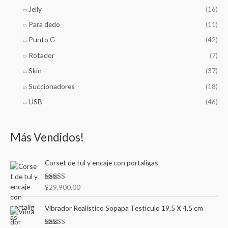
Jelly
(16)
Para dedo
(11)
Punto G
(42)
Rotador
(7)
Skin
(37)
Succionadores
(18)
USB
(46)
Más Vendidos!
Corset de tul y encaje con portaligas
Valorado en
$
29,900.00
5.00
de 5
Vibrador Realístico Sopapa Testículo 19,5 X 4,5 cm