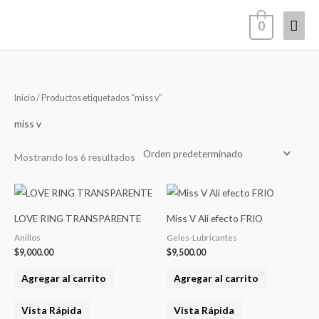
Ir
Men
0
al
contenido
princ
Inicio
/ Productos etiquetados “miss v”
miss v
Mostrando los 6 resultados
LOVE RING TRANSPARENTE
Miss V Ali efecto FRIO
Anillos
Geles-Lubricantes
$
9,000.00
$
9,500.00
Agregar al carrito
Agregar al carrito
Vista Rápida
Vista Rápida