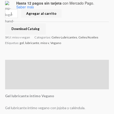
Hasta 12 pagos sin tarjeta
con Mercado Pago.
Saber más
Agregar al carrito
Download Catalog
SKU:
miss v vegan
Categorías:
Geles-Lubricantes
,
Geles/Aceites
Etiquetas:
gel
,
lubricante
,
miss v
,
Vegano
Descripción
Información adicional
Valoraciones (0)
Gel lubricante íntimo Vegano
Gel lubricante íntimo vegano con jojoba y caléndula.