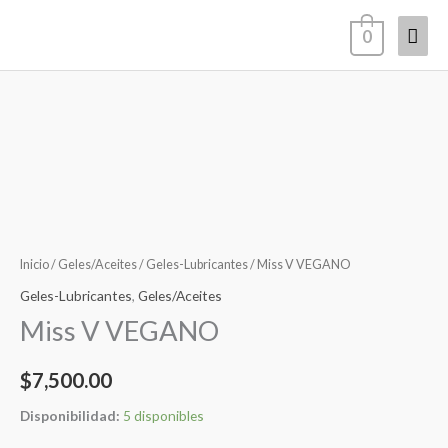
Ir
Men
0
al
contenido
princ
Miss
V
VEGANO
cantidad
Inicio
/
Geles/Aceites
/
Geles-Lubricantes
/ Miss V VEGANO
Geles-Lubricantes
,
Geles/Aceites
Miss V VEGANO
$
7,500.00
Disponibilidad:
5 disponibles