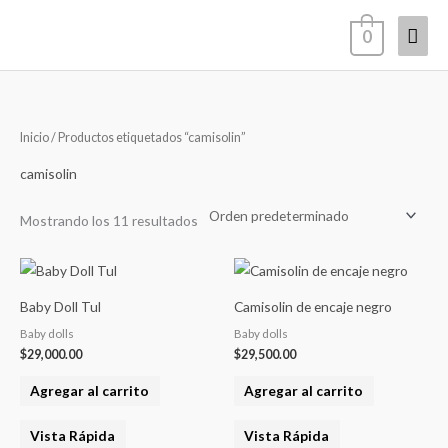
Ir
Men
0
al
contenido
princ
Inicio
/ Productos etiquetados “camisolin”
camisolin
Mostrando los 11 resultados
Baby Doll Tul
Camisolin de encaje negro
Baby dolls
Baby dolls
$
29,000.00
$
29,500.00
Agregar al carrito
Agregar al carrito
Vista Rápida
Vista Rápida