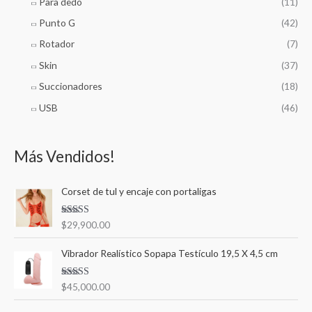
Para dedo
(11)
Punto G
(42)
Rotador
(7)
Skin
(37)
Succionadores
(18)
USB
(46)
Más Vendidos!
Corset de tul y encaje con portaligas
Valorado en
$
29,900.00
5.00
de 5
Vibrador Realístico Sopapa Testículo 19,5 X 4,5 cm
Valorado en
$
45,000.00
5.00
de 5