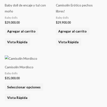
Baby doll de encaje y tul con
Camisolín Erótico pechos
moño
libres!
Baby dolls
Baby dolls
$
29,000.00
$
29,900.00
Agregar al carrito
Agregar al carrito
Vista Rápida
Vista Rápida
Este
producto
Camisolín Mordisco
tiene
Baby dolls
varias
$
35,000.00
variantes.
Seleccionar opciones
Las
opciones
Vista Rápida
se
pueden