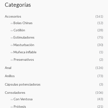
i
i
Categorías
m
m
o
o
Accesorios
(161)
Bolas Chinas
(12)
Cotillón
(28)
Estimuladores
(75)
Masturbación
(30)
Muñeca inflable
(1)
Preservativos
(2)
Anal
(126)
Anillos
(73)
Cápsulas potenciadoras
(3)
Consoladores
(106)
Con Ventosa
(43)
Prótesis
(21)