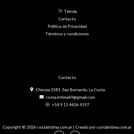
del
Tienda
producto
Contacto
Política de Privacidad
Términos y condiciones
Contacto
Chiozza 2581. San Bernardo, La Costa
costa.intima69@gmail.com
+54 9 11 4426 9197
Copyright © 2026 costaintima.com.ar | Creado por costaintima.com.ar
Instagram
Facebook-