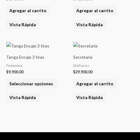
Agregar al carrito
Agregar al carrito
Vista Rápida
Vista Rápida
Este
producto
Tanga Encaje 3 tiras
Secretaria
tiene
Femenina
Disfraces
varias
$
9,900.00
$
29,900.00
variantes.
Seleccionar opciones
Agregar al carrito
Las
opciones
Vista Rápida
Vista Rápida
se
pueden
elegir
en
la
página