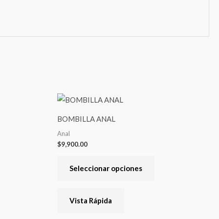
Este
producto
BOMBILLA ANAL
tiene
Anal
varias
$
9,900.00
variantes.
Las
Seleccionar opciones
opciones
se
Vista Rápida
pueden
elegir