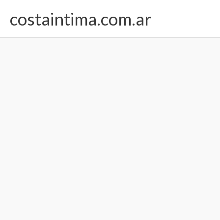
Ir
costaintima.com.ar
al
contenido