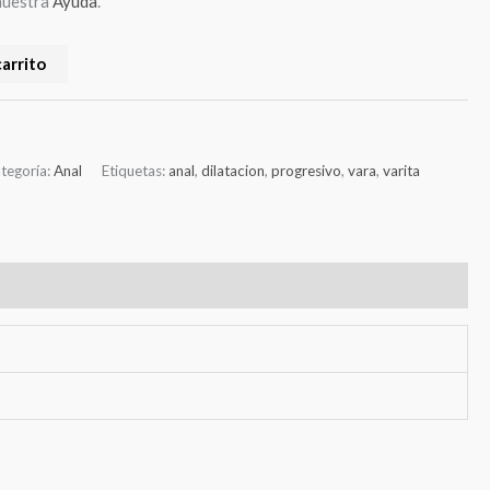
nuestra
Ayuda
.
carrito
tegoría:
Anal
Etiquetas:
anal
,
dilatacion
,
progresivo
,
vara
,
varita