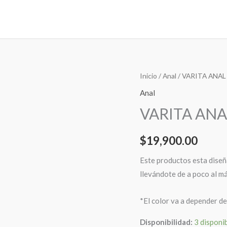
VARITA
Inicio
/
Anal
/ VARITA ANAL
ANAL
Anal
cantidad
VARITA ANA
$
19,900.00
Este productos esta diseña
llevándote de a poco al m
*El color va a depender de
Disponibilidad:
3 disponi