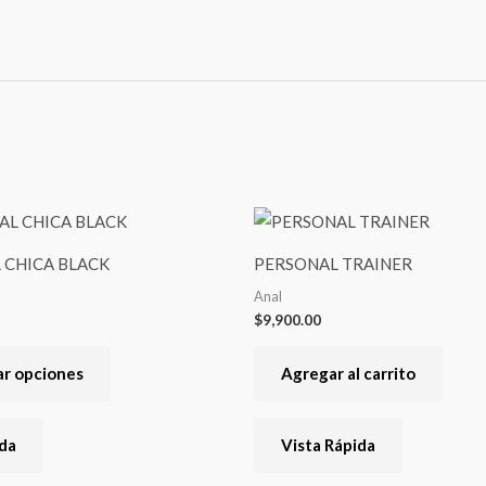
Este
producto
 CHICA BLACK
PERSONAL TRAINER
tiene
Anal
varias
$
9,900.00
variantes.
Las
ar opciones
Agregar al carrito
opciones
se
ida
Vista Rápida
pueden
elegir