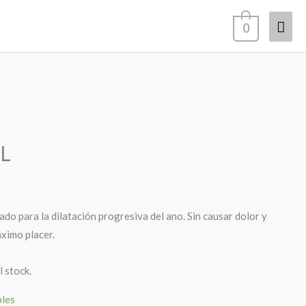
Men
0
prin
L
do para la dilatación progresiva del ano. Sin causar dolor y
áximo placer.
l stock.
bles