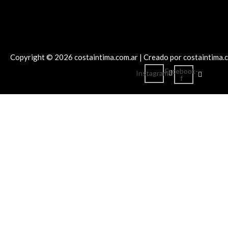
Copyright © 2026 costaintima.com.ar | Creado por costaintima.
Facebook-
Instagram
f