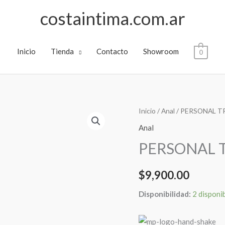
costaintima.com.ar
Inicio
Tienda
Contacto
Showroom
0
PERSONAL
Inicio
/
Anal
/ PERSONAL T
TRAINER
Anal
cantidad
PERSONAL 
$
9,900.00
Disponibilidad:
2 disponi