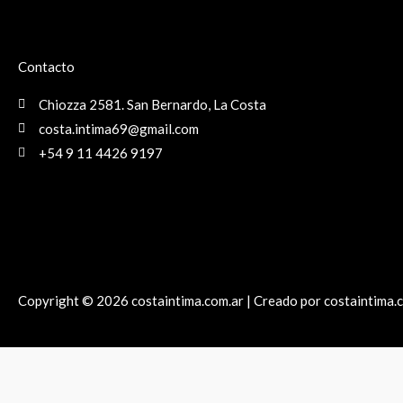
Contacto
Chiozza 2581. San Bernardo, La Costa
costa.intima69@gmail.com
+54 9 11 4426 9197
Copyright © 2026 costaintima.com.ar | Creado por costaintima.
Hola! Necesitas ayuda?
1