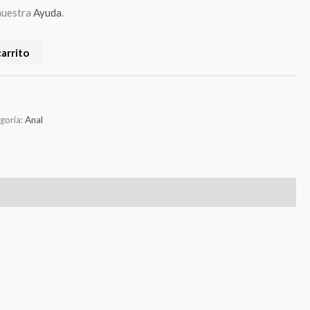
nuestra
Ayuda
.
carrito
goría:
Anal