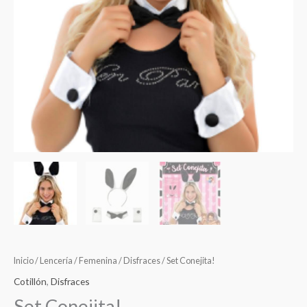
Inicio
/
Lencería
/
Femenina
/
Disfraces
/ Set Conejita!
Cotillón
,
Disfraces
Set Conejita!