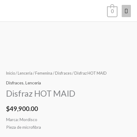
Ir
Men
0
al
contenido
princ
Disfraz
HOT
MAID
cantidad
Inicio
/
Lencería
/
Femenina
/
Disfraces
/ Disfraz HOT MAID
Disfraces
,
Lencería
Disfraz HOT MAID
$
49,900.00
Marca: Mordisco
Pieza de microfibra