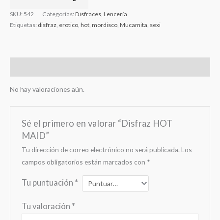
SKU:
542
Categorías:
Disfraces
,
Lencería
Etiquetas:
disfraz
,
erotico
,
hot
,
mordisco
,
Mucamita
,
sexi
Valoraciones (0)
No hay valoraciones aún.
Sé el primero en valorar “Disfraz HOT
MAID”
Tu dirección de correo electrónico no será publicada.
Los
campos obligatorios están marcados con
*
Tu puntuación
*
Tu valoración
*