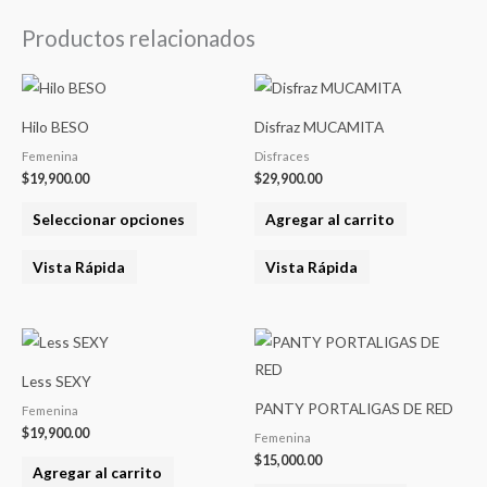
Productos relacionados
Este
producto
Hilo BESO
Disfraz MUCAMITA
tiene
Femenina
Disfraces
varias
$
19,900.00
$
29,900.00
variantes.
Seleccionar opciones
Agregar al carrito
Las
opciones
Vista Rápida
Vista Rápida
se
pueden
elegir
en
Less SEXY
la
PANTY PORTALIGAS DE RED
Femenina
página
$
19,900.00
Femenina
del
$
15,000.00
producto
Agregar al carrito