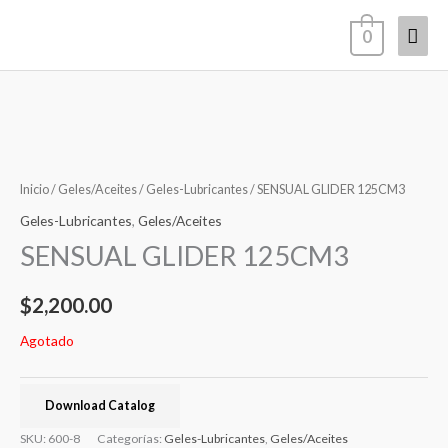
Ir
Men
0
al
contenido
princ
Inicio
/
Geles/Aceites
/
Geles-Lubricantes
/ SENSUAL GLIDER 125CM3
Geles-Lubricantes
,
Geles/Aceites
SENSUAL GLIDER 125CM3
$
2,200.00
Agotado
Download Catalog
SKU:
600-8
Categorías:
Geles-Lubricantes
,
Geles/Aceites