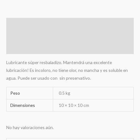
Descripción
Información adicional
Valoraciones (0)
Lubricante súper resbaladizo. Mantendrá una excelente
lubricación! Es incoloro, no tiene olor, no mancha y es soluble en
agua. Puede ser usado con sin preservativo.
Peso
0.5 kg
Dimensiones
10 × 10 × 10 cm
No hay valoraciones aún.