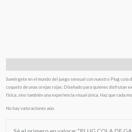
Descripción
Valoraciones (0)
Sumérgete en el mundo del juego sensual con nuestro Plug cola de 
coqueto de unas orejas rojas. Diseñado para quienes disfrutan e
física, sino también una experiencia visual única. Haz que cada
No hay valoraciones aún.
Sé el primero en valorar “PLUG COLA DE 