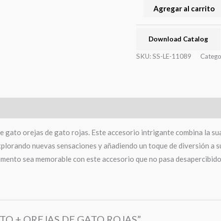
Agregar al carrito
Download Catalog
SKU:
SS-LE-11089
Catego
gato orejas de gato rojas. Este accesorio intrigante combina la suav
xplorando nuevas sensaciones y añadiendo un toque de diversión a s
 momento sea memorable con este accesorio que no pasa desapercibido
GATO + OREJAS DE GATO ROJAS”