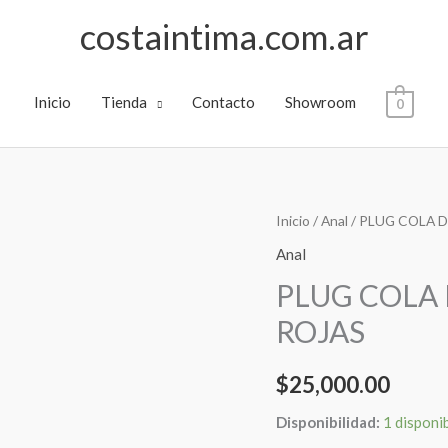
costaintima.com.ar
Inicio
Tienda
Contacto
Showroom
0
PLUG
Inicio
/
Anal
/ PLUG COLA 
COLA
Anal
DE
PLUG COLA 
GATO
ROJAS
+
OREJAS
$
25,000.00
DE
GATO
Disponibilidad:
1 disponi
ROJAS