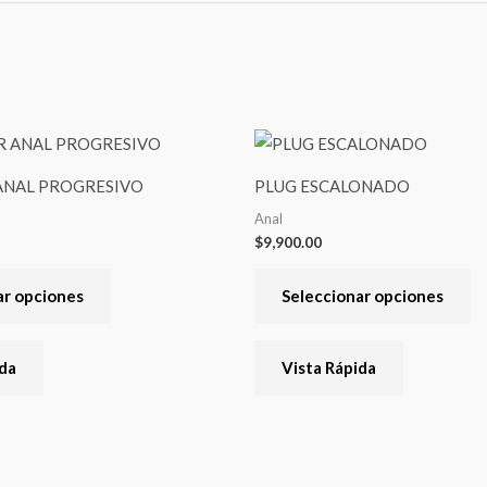
Este
Es
producto
pr
ANAL PROGRESIVO
PLUG ESCALONADO
tiene
ti
Anal
varias
va
$
9,900.00
variantes.
va
Las
La
ar opciones
Seleccionar opciones
opciones
op
se
se
ida
Vista Rápida
pueden
pu
elegir
el
en
en
la
la