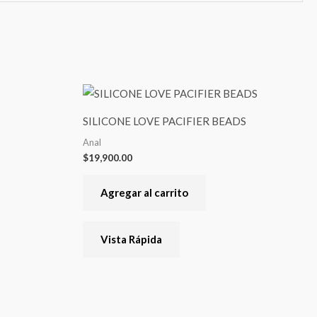
te
oducto
SILICONE LOVE PACIFIER BEADS
ene
Anal
rias
$
19,900.00
riantes.
s
Agregar al carrito
ciones
Vista Rápida
eden
egir