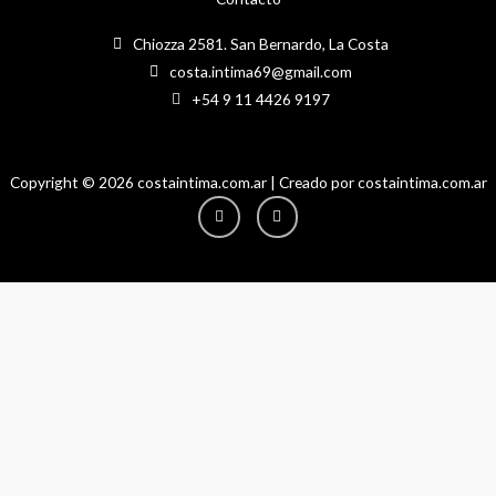
Chiozza 2581. San Bernardo, La Costa
costa.intima69@gmail.com
+54 9 11 4426 9197
Copyright © 2026 costaintima.com.ar | Creado por costaintima.com.ar
Instagram
Facebook-
f
Hola! Necesitas ayuda?
1
Hola!
En qué puedo ayudarte?
Abrir chat