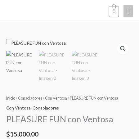
Ir
Men
0
al
contenido
princ
PLEASURE
FUN
con
Ventosa
cantidad
Inicio
/
Consoladores
/
Con Ventosa
/ PLEASURE FUN con Ventosa
Con Ventosa
,
Consoladores
PLEASURE FUN con Ventosa
$
15,000.00