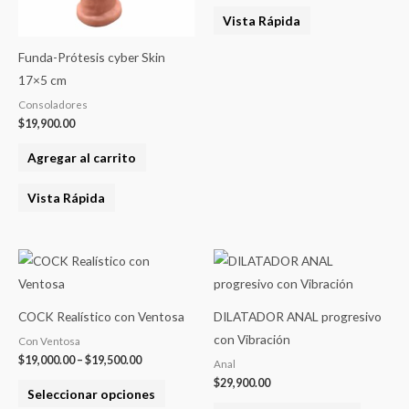
Vista Rápida
Funda-Prótesis cyber Skin
17×5 cm
Consoladores
$
19,900.00
Agregar al carrito
Vista Rápida
Rango
Este
Este
de
producto
product
precios:
desde
tiene
tiene
$19,000.00
COCK Realístico con Ventosa
DILATADOR ANAL progresivo
varias
varias
hasta
con Vibración
Con Ventosa
$19,500.00
variantes.
variantes
$
19,000.00
–
$
19,500.00
Anal
Las
Las
$
29,900.00
Seleccionar opciones
opciones
opcione