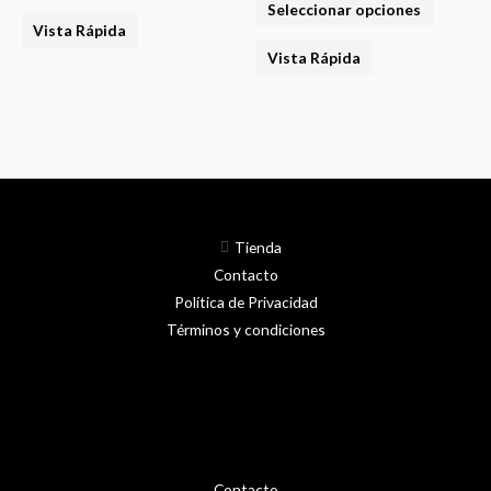
Seleccionar opciones
se
se
Vista Rápida
pueden
pueden
Vista Rápida
elegir
elegir
en
en
la
la
página
página
del
del
producto
product
Tienda
Contacto
Política de Privacidad
Términos y condiciones
Contacto