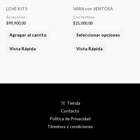
página
product
LOVE KITS
VARA con VENTOSA
del
tiene
Accesorios
Con Ventosa
product
varias
$
99,900.00
$
15,000.00
variantes
Agregar al carrito
Seleccionar opciones
Las
opcione
Vista Rápida
Vista Rápida
se
pueden
elegir
en
la
página
del
Tienda
product
Contacto
Política de Privacidad
Términos y condiciones