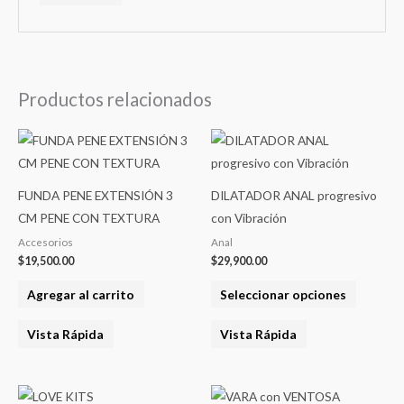
Productos relacionados
Este
product
tiene
FUNDA PENE EXTENSIÓN 3
DILATADOR ANAL progresivo
varias
CM PENE CON TEXTURA
con Vibración
variantes
Accesorios
Anal
Las
$
19,500.00
$
29,900.00
opcione
Agregar al carrito
Seleccionar opciones
se
pueden
Vista Rápida
Vista Rápida
elegir
en
la
Este