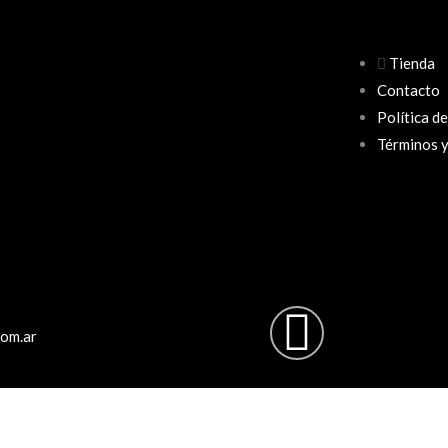
Tienda
Contacto
Política d
Términos y
Instag
com.ar