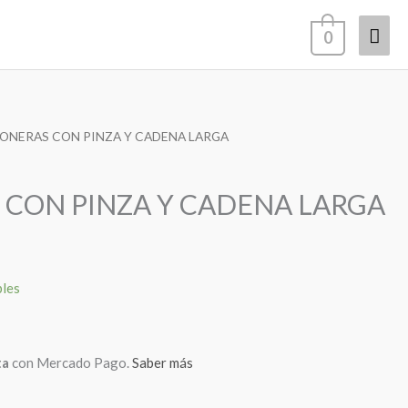
Men
0
prin
ZONERAS CON PINZA Y CADENA LARGA
 CON PINZA Y CADENA LARGA
bles
ta
con Mercado Pago.
Saber más