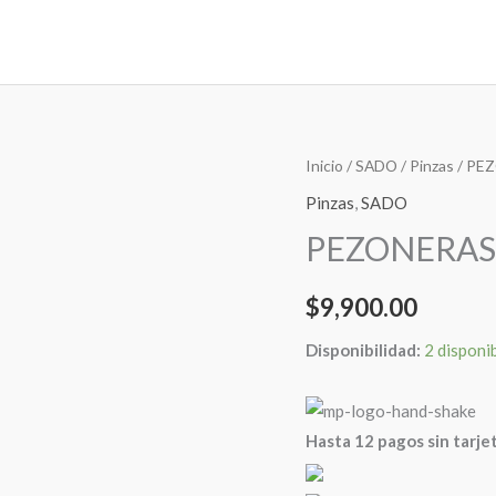
PEZONERAS
Inicio
/
SADO
/
Pinzas
/ PE
CON
Pinzas
,
SADO
PINZA
PEZONERAS
Y
CADENA
$
9,900.00
LARGA
cantidad
Disponibilidad:
2 disponi
Hasta 12 pagos sin tarje