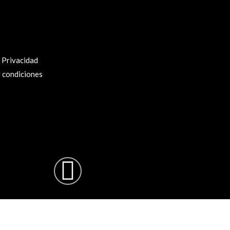
e Privacidad
 condiciones
ram
Facebook-
f