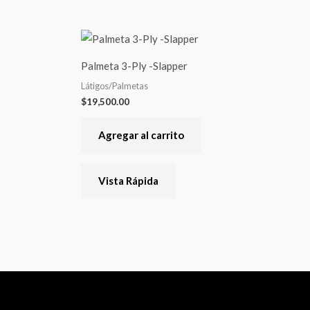
te
oducto
Palmeta 3-Ply -Slapper
ene
Látigos/Palmetas
rias
$
19,500.00
riantes.
s
Agregar al carrito
ciones
Vista Rápida
eden
egir
gina
l
oducto