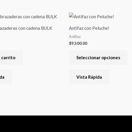
Es
pr
azaderas con cadena BULK
Antifaz con Peluche!
ti
Antifaz
va
$
9,500.00
va
La
 carrito
Seleccionar opciones
op
se
ida
Vista Rápida
pu
el
en
la
pá
de
pr