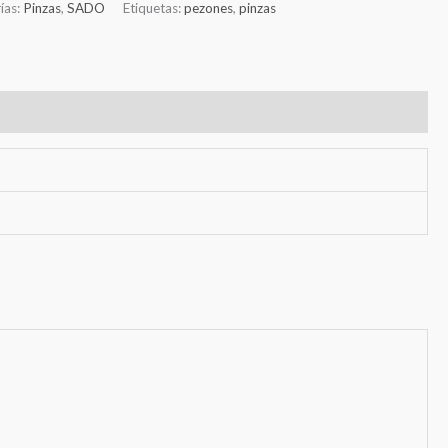
ías:
Pinzas
,
SADO
Etiquetas:
pezones
,
pinzas