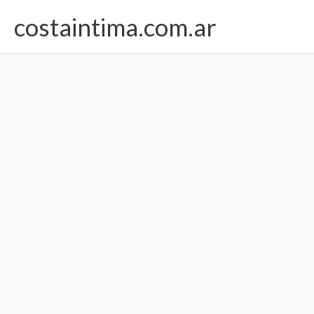
Ir
costaintima.com.ar
al
contenido