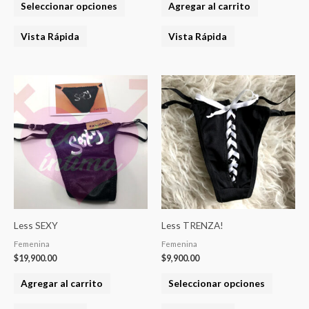
Seleccionar opciones
Agregar al carrito
página
del
Vista Rápida
Vista Rápida
producto
Este
product
tiene
varias
variantes
Las
opcione
se
pueden
Less SEXY
Less TRENZA!
elegir
Femenina
Femenina
en
$
19,900.00
$
9,900.00
la
Agregar al carrito
Seleccionar opciones
página
del