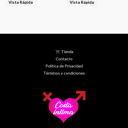
Vista Rápida
Vista Rápida
product
Tienda
Contacto
Política de Privacidad
Términos y condiciones