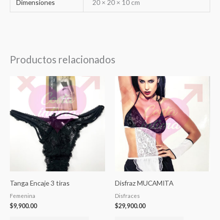
Dimensiones
20 × 20 × 10 cm
Productos relacionados
Este
producto
tiene
varias
variantes.
Las
opciones
se
pueden
Tanga Encaje 3 tiras
Disfraz MUCAMITA
elegir
Femenina
Disfraces
en
$
9,900.00
$
29,900.00
la