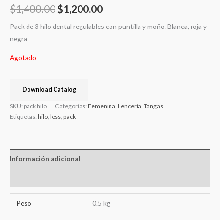
$
1,400.00
$
1,200.00
Pack de 3 hilo dental regulables con puntilla y moño. Blanca, roja y
negra
Agotado
Download Catalog
SKU:
pack hilo
Categorías:
Femenina
,
Lencería
,
Tangas
Etiquetas:
hilo
,
less
,
pack
Información adicional
Valoraciones (0)
Peso
0.5 kg