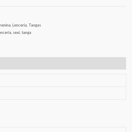
menina
,
Lencería
,
Tangas
enceria
,
sexi
,
tanga