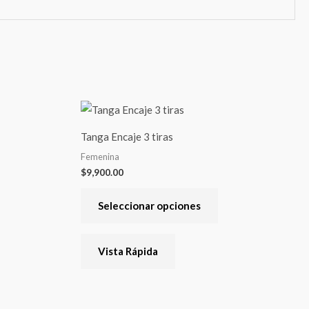
Este
producto
Tanga Encaje 3 tiras
tiene
Femenina
varias
$
9,900.00
variantes.
Las
Seleccionar opciones
opciones
se
Vista Rápida
pueden
elegir
en