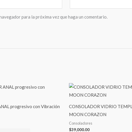
 navegador para la próxima vez que haga un comentario.
Este
producto
tiene
AL progresivo con Vibración
CONSOLADOR VIDRIO TEMPLA
varias
MOON CORAZON
variantes.
Consoladores
Las
$
39,000.00