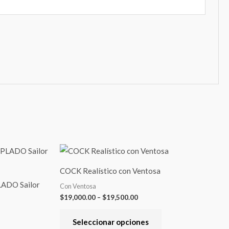
Rango
Este
de
producto
precios:
COCK Realístico con Ventosa
desde
tiene
$19,000.00
DO Sailor
Con Ventosa
hasta
varias
$
19,000.00
–
$
19,500.00
$19,500.00
variantes.
Las
Seleccionar opciones