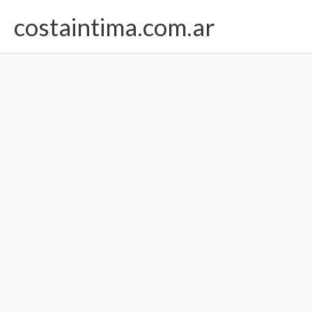
Ir
costaintima.com.ar
al
contenido