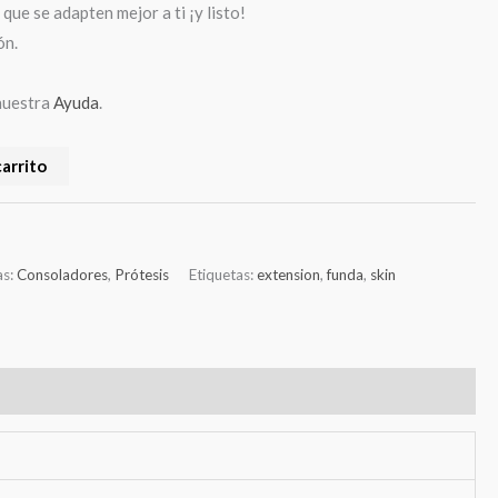
que se adapten mejor a ti ¡y listo!
ón.
nuestra
Ayuda
.
carrito
as:
Consoladores
,
Prótesis
Etiquetas:
extension
,
funda
,
skin