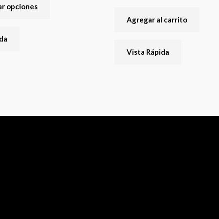
opciones
ar opciones
se
Agregar al carrito
pueden
ida
elegir
Vista Rápida
en
la
página
del
producto