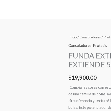
FUNDA
Inicio
/
Consoladores
/
Prót
EXTENSIÓN
Consoladores
,
Prótesis
15CM
FUNDA EXTE
X
EXTIENDE 
3,5CM
-
$
19,900.00
EXTIENDE
5CM
¡Cambia las cosas con esta
cantidad
de una camilla de bolas, m
circunferencia y textura! 
bolas. Este potenciador de