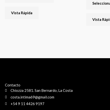
opciones
Seleccion
se
Vista Rápida
pueden
Vista Ráp
elegir
en
la
página
del
producto
Contacto
Chiozza 2581. San Bernardo, La Costa
costa.intima69@gmail.com
+54 9 11 4426 9197