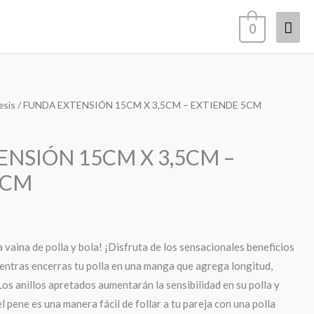
Men
0
prin
esis
/ FUNDA EXTENSIÓN 15CM X 3,5CM – EXTIENDE 5CM
NSIÓN 15CM X 3,5CM –
5CM
 vaina de polla y bola! ¡Disfruta de los sensacionales beneficios
ientras encerras tu polla en una manga que agrega longitud,
Los anillos apretados aumentarán la sensibilidad en su polla y
l pene es una manera fácil de follar a tu pareja con una polla