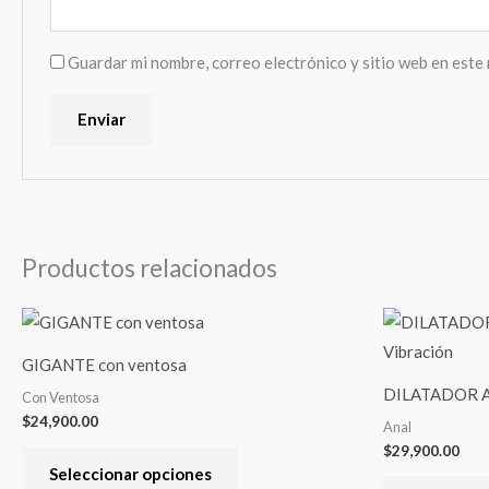
Guardar mi nombre, correo electrónico y sitio web en este
Productos relacionados
Este
producto
GIGANTE con ventosa
tiene
DILATADOR AN
Con Ventosa
varias
$
24,900.00
Anal
variantes.
$
29,900.00
Las
Seleccionar opciones