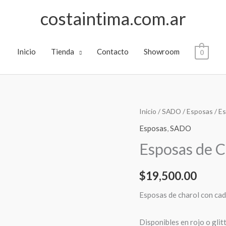
costaintima.com.ar
Inicio
Tienda
Contacto
Showroom
0
Esposas
Inicio
/
SADO
/
Esposas
/ E
de
Esposas
,
SADO
Charol
Esposas de C
cantidad
$
19,500.00
Esposas de charol con ca
Disponibles en rojo o glit