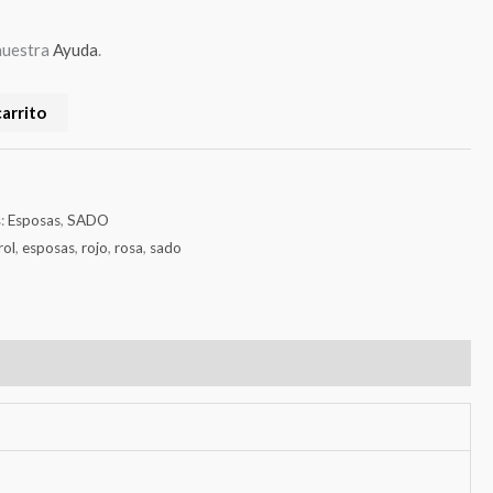
nuestra
Ayuda
.
carrito
s:
Esposas
,
SADO
rol
,
esposas
,
rojo
,
rosa
,
sado