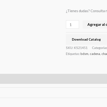
¿Tienes dudas? Consulta 
Agregar al 
Download Catalog
SKU:
KS21451
Categoría
Etiquetas:
bdsm
,
cadena
,
cha