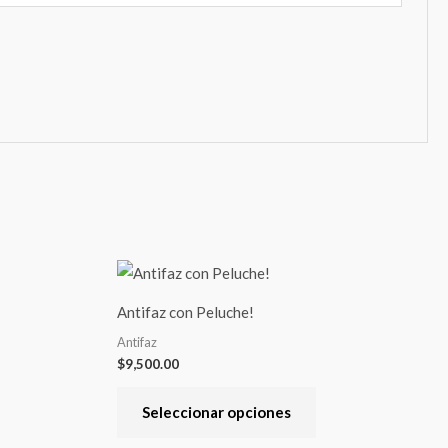
Este
producto
Antifaz con Peluche!
tiene
Antifaz
varias
$
9,500.00
variantes.
Las
Seleccionar opciones
opciones