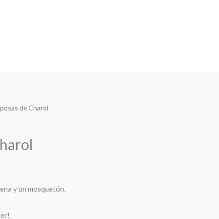
sposas de Charol
harol
dena y un mosquetón.
ter!