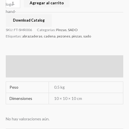
Agregar al carrito
Download Catalog
SKU:
FT-SMR006
Categorías:
Pinzas
,
SADO
Etiquetas:
abrazaderas
,
cadena
,
pezones
,
pinzas
,
sado
Información adicional
Valoraciones (0)
Peso
0.5 kg
Dimensiones
10 × 10 × 10 cm
No hay valoraciones aún.