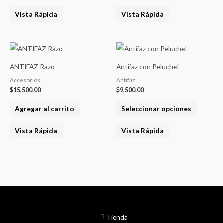
Vista Rápida
Vista Rápida
Este
product
ANTIFAZ Razo
Antifaz con Peluche!
tiene
Accesorios
Antifaz
varias
$
15,500.00
$
9,500.00
variantes
Agregar al carrito
Seleccionar opciones
Las
opcione
Vista Rápida
Vista Rápida
se
pueden
elegir
en
la
página
del
Tienda
product