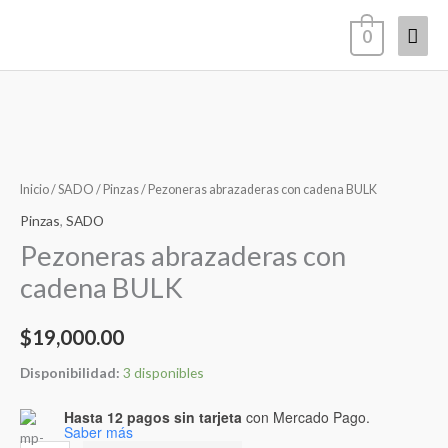
Ir
Men
0
al
contenido
princ
Pezoneras
abrazaderas
con
Inicio
/
SADO
/
Pinzas
/ Pezoneras abrazaderas con cadena BULK
cadena
Pinzas
,
SADO
BULK
Pezoneras abrazaderas con
cantidad
cadena BULK
$
19,000.00
Disponibilidad:
3 disponibles
Hasta 12 pagos sin tarjeta
con Mercado Pago.
Saber más