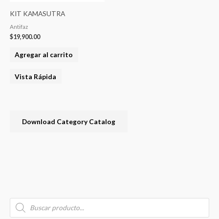
KIT KAMASUTRA
Antifaz
$
19,900.00
Agregar al carrito
Vista Rápida
Download Category Catalog
B
P
u
r
o
s