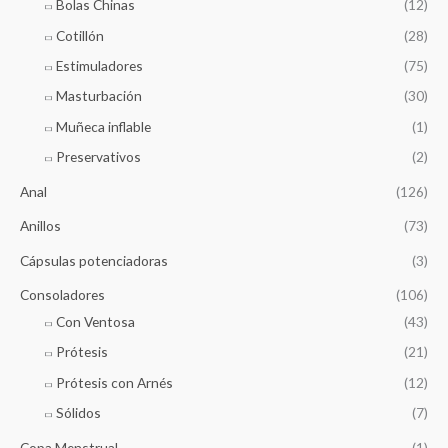
Bolas Chinas
(12)
:
Cotillón
(28)
Estimuladores
(75)
Masturbación
(30)
Muñeca inflable
(1)
Preservativos
(2)
Anal
(126)
Anillos
(73)
Cápsulas potenciadoras
(3)
Consoladores
(106)
Con Ventosa
(43)
Prótesis
(21)
Prótesis con Arnés
(12)
Sólidos
(7)
Copa Menstrual
(1)