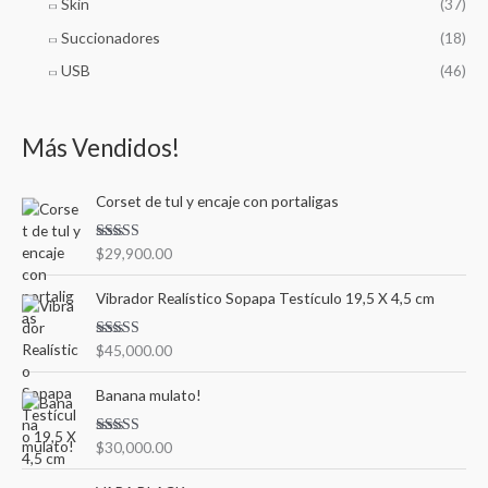
Skin
(37)
Succionadores
(18)
USB
(46)
Más Vendidos!
Corset de tul y encaje con portaligas
Valorado en
$
29,900.00
5.00
de 5
Vibrador Realístico Sopapa Testículo 19,5 X 4,5 cm
Valorado en
$
45,000.00
5.00
de 5
Banana mulato!
Valorado en
$
30,000.00
5.00
de 5