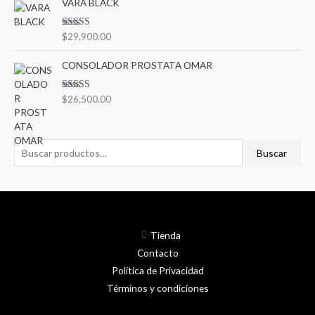
VARA BLACK
Valorado en
$
29,900.00
5.00
de 5
CONSOLADOR PROSTATA OMAR
Valorado en
$
26,500.00
5.00
de 5
Buscar
Tienda
Contacto
Política de Privacidad
Términos y condiciones