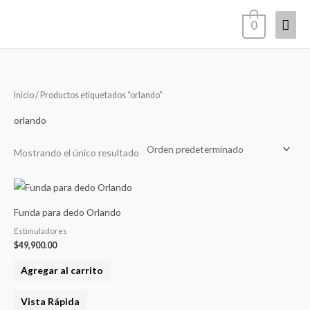
Ir
Men
0
al
contenido
princ
Inicio
/ Productos etiquetados “orlando”
orlando
Mostrando el único resultado
Funda para dedo Orlando
Estimuladores
$
49,900.00
Agregar al carrito
Vista Rápida