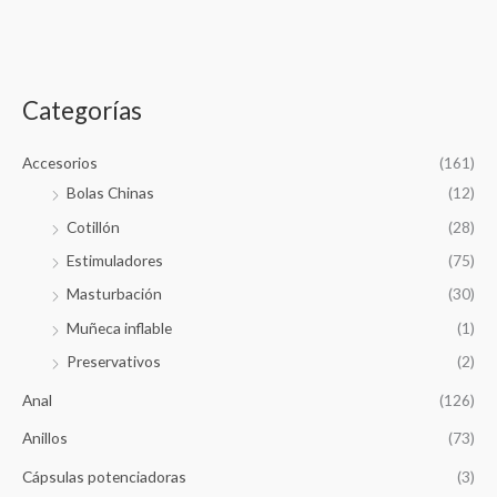
d
u
c
c
t
s
a
s
e
r
a
Categorías
r
p
c
h
o
Accesorios
(161)
r
Bolas Chinas
(12)
:
Cotillón
(28)
Estimuladores
(75)
Masturbación
(30)
Muñeca inflable
(1)
Preservativos
(2)
Anal
(126)
Anillos
(73)
Cápsulas potenciadoras
(3)