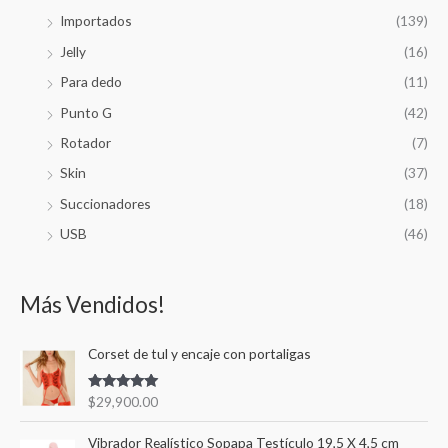
Importados
(139)
Jelly
(16)
Para dedo
(11)
Punto G
(42)
Rotador
(7)
Skin
(37)
Succionadores
(18)
USB
(46)
Más Vendidos!
Corset de tul y encaje con portaligas
Valorado en
$
29,900.00
5.00
de 5
Vibrador Realístico Sopapa Testículo 19,5 X 4,5 cm