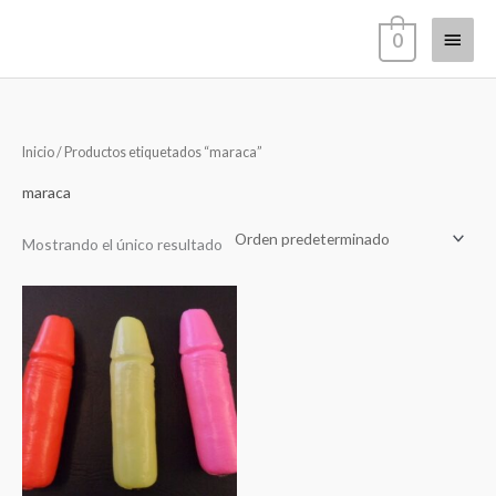
Ir
Menú
0
al
contenido
princi
Inicio
/ Productos etiquetados “maraca”
maraca
Mostrando el único resultado