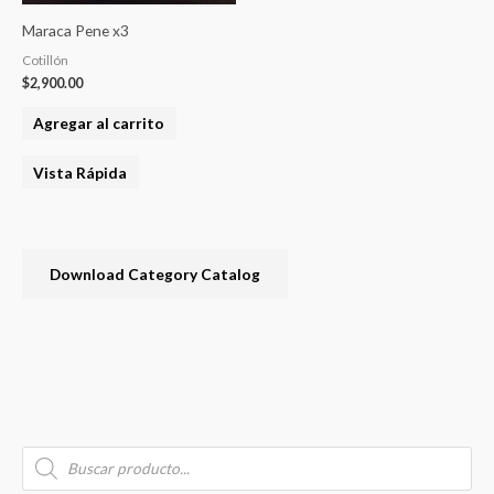
Maraca Pene x3
Cotillón
$
2,900.00
Agregar al carrito
Vista Rápida
Download Category Catalog
B
P
u
r
o
s