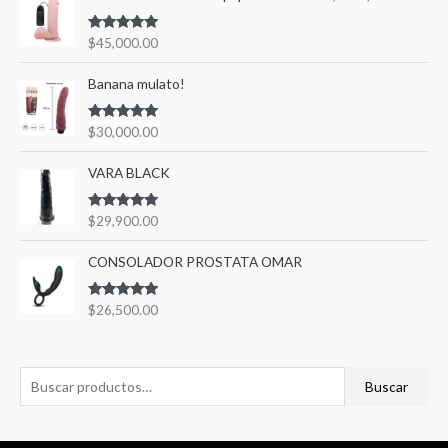
Valorado en
$
45,000.00
5.00
de 5
Banana mulato!
Valorado en
$
30,000.00
5.00
de 5
VARA BLACK
Valorado en
$
29,900.00
5.00
de 5
CONSOLADOR PROSTATA OMAR
Valorado en
$
26,500.00
5.00
de 5
Buscar