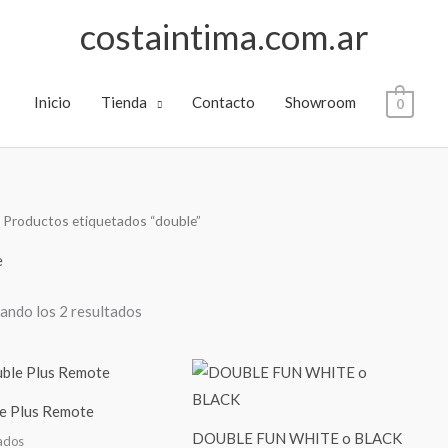
costaintima.com.ar
Inicio
Tienda
Contacto
Showroom
0
 Productos etiquetados “double”
e
ando los 2 resultados
Este
product
e Plus Remote
tiene
DOUBLE FUN WHITE o BLACK
ados