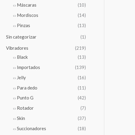
Máscaras
(10)
Mordiscos
(14)
Pinzas
(13)
Sin categorizar
(1)
Vibradores
(219)
Black
(13)
Importados
(139)
Jelly
(16)
Para dedo
(11)
Punto G
(42)
Rotador
(7)
Skin
(37)
Succionadores
(18)