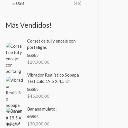
USB
(46)
Más Vendidos!
Corset de tul y encaje con
portaligas
Valorado en
$
29,900.00
5.00
de 5
Vibrador Realístico Sopapa
Testículo 19,5 X 4,5 cm
Valorado en
$
45,000.00
5.00
de 5
Banana mulato!
Valorado en
$
30,000.00
5.00
de 5