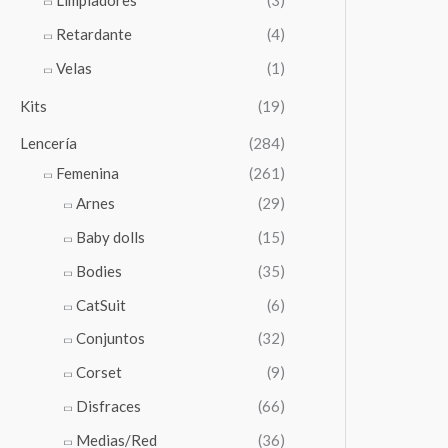
Limpiadores
(3)
Retardante
(4)
Velas
(1)
Kits
(19)
Lencería
(284)
Femenina
(261)
Arnes
(29)
Baby dolls
(15)
Bodies
(35)
CatSuit
(6)
Conjuntos
(32)
Corset
(9)
Disfraces
(66)
Medias/Red
(36)