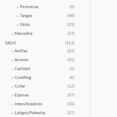
Pezoneras
(9)
Tangas
(48)
Vinilo
(25)
Masculina
(23)
SADO
(163)
Antifaz
(22)
Arneses
(20)
Castidad
(5)
CockRing
(6)
Collar
(12)
Esposas
(37)
Inmovilizadores
(30)
Látigos/Palmetas
(27)