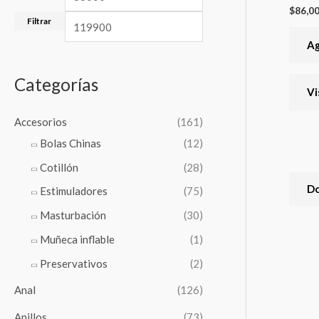
r
$
86,0
n
x
Filtrar
:
i
i
Ag
m
m
Categorías
o
o
Vi
Accesorios
(161)
Bolas Chinas
(12)
Cotillón
(28)
Do
Estimuladores
(75)
Masturbación
(30)
Muñeca inflable
(1)
Preservativos
(2)
Anal
(126)
Anillos
(73)