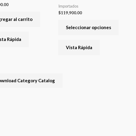
varias
00.00
Importados
variante
$
119,900.00
Las
regar al carrito
opcione
Seleccionar opciones
se
sta Rápida
pueden
Vista Rápida
elegir
en
la
página
wnload Category Catalog
del
product