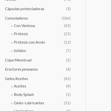
Cápsulas potenciadoras
(3)
Consoladores
(106)
Con Ventosa
(43)
Prótesis
(21)
Prótesis con Arnés
(12)
Sólidos
(7)
Copa Menstrual
(1)
Erectores peneanos
(4)
Geles/Aceites
(45)
Aceites
(9)
Body Splash
(1)
Geles-Lubricantes
(31)