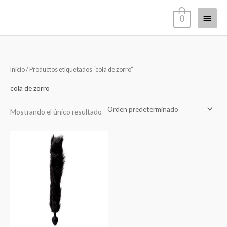
Ir
Menú
0
al
contenido
princi
Inicio
/ Productos etiquetados “cola de zorro”
cola de zorro
Mostrando el único resultado