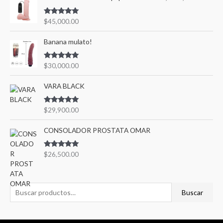
Valorado en
$
45,000.00
5.00
de 5
Banana mulato!
Valorado en
$
30,000.00
5.00
de 5
VARA BLACK
Valorado en
$
29,900.00
5.00
de 5
CONSOLADOR PROSTATA OMAR
Valorado en
$
26,500.00
5.00
de 5
Buscar