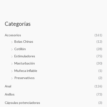
d
u
c
c
t
s
a
s
e
r
a
Categorías
r
p
c
h
o
Accesorios
(161)
r
Bolas Chinas
(12)
:
Cotillón
(28)
Estimuladores
(75)
Masturbación
(30)
Muñeca inflable
(1)
Preservativos
(2)
Anal
(126)
Anillos
(73)
Cápsulas potenciadoras
(3)