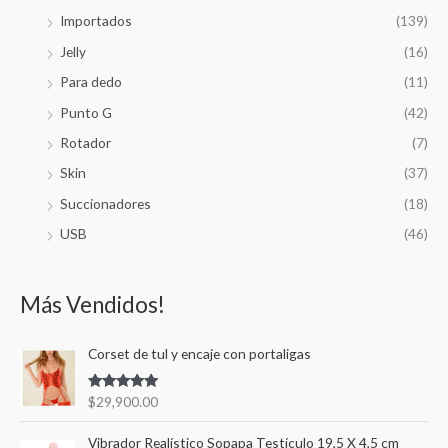
Importados
(139)
Jelly
(16)
Para dedo
(11)
Punto G
(42)
Rotador
(7)
Skin
(37)
Succionadores
(18)
USB
(46)
Más Vendidos!
Corset de tul y encaje con portaligas
Valorado en
$
29,900.00
5.00
de 5
Vibrador Realístico Sopapa Testículo 19,5 X 4,5 cm