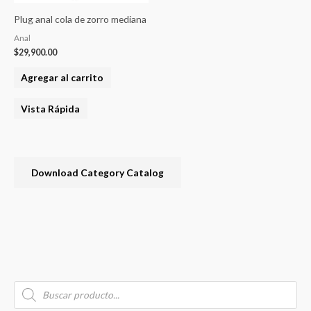
Plug anal cola de zorro mediana
Anal
$
29,900.00
Agregar al carrito
Vista Rápida
Download Category Catalog
B
P
u
r
o
s