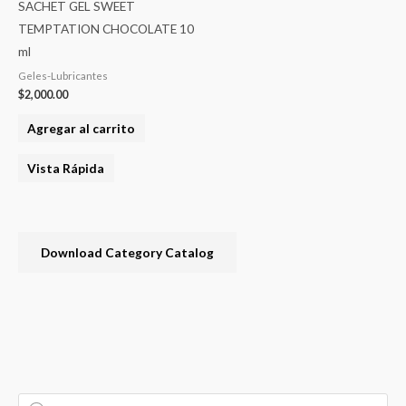
SACHET GEL SWEET
TEMPTATION CHOCOLATE 10
ml
Geles-Lubricantes
$
2,000.00
Agregar al carrito
Vista Rápida
Download Category Catalog
B
P
P
P