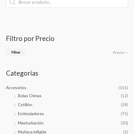
u
r
r
r
o
s
d
e
e
u
c
c
c
c
t
s
a
i
i
s
e
r
o
o
a
Filtro por Precio
r
p
m
m
c
h
o
í
á
Filtrar
Precio:
—
r
n
x
:
i
i
Categorías
m
m
o
o
Accesorios
(161)
Bolas Chinas
(12)
Cotillón
(28)
Estimuladores
(75)
Masturbación
(30)
Muñeca inflable
(1)