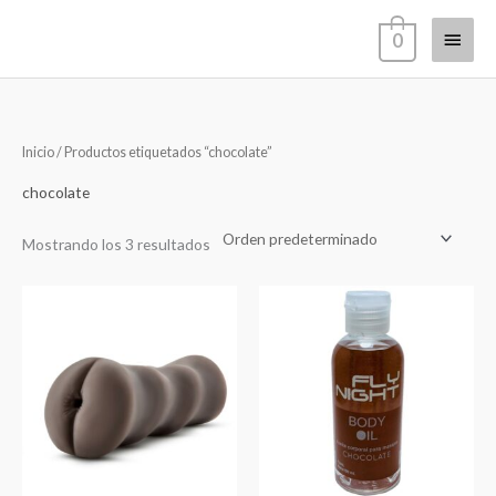
Ir
Menú
0
al
contenido
princi
Inicio
/ Productos etiquetados “chocolate”
chocolate
Mostrando los 3 resultados