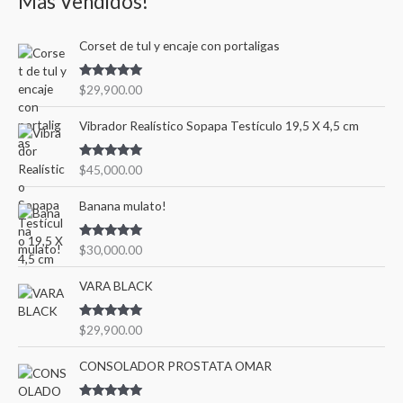
Más Vendidos!
Corset de tul y encaje con portaligas
Valorado en
$
29,900.00
5.00
de 5
Vibrador Realístico Sopapa Testículo 19,5 X 4,5 cm
Valorado en
$
45,000.00
5.00
de 5
Banana mulato!
Valorado en
$
30,000.00
5.00
de 5
VARA BLACK
Valorado en
$
29,900.00
5.00
de 5
CONSOLADOR PROSTATA OMAR