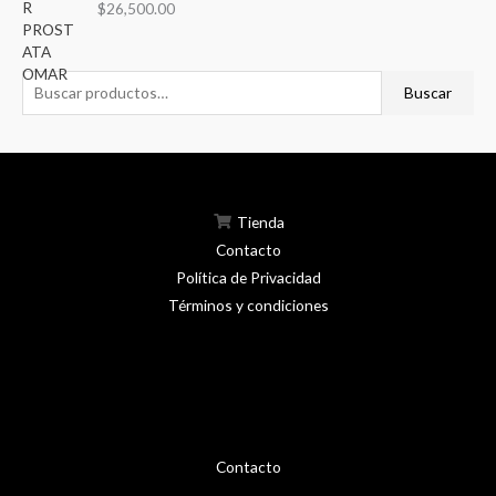
Valorado en
$
26,500.00
5.00
de 5
Buscar
Tienda
Contacto
Política de Privacidad
Términos y condiciones
Contacto