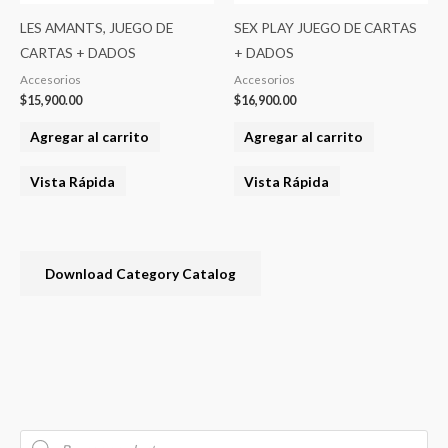
LES AMANTS, JUEGO DE
SEX PLAY JUEGO DE CARTAS
CARTAS + DADOS
+ DADOS
Accesorios
Accesorios
$
15,900.00
$
16,900.00
Agregar al carrito
Agregar al carrito
Vista Rápida
Vista Rápida
Download Category Catalog
B
P
P
P
u
r
r