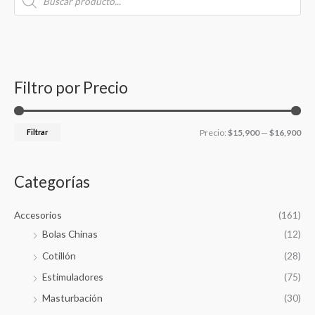
r
o
s
d
e
e
u
c
c
c
c
t
s
a
i
i
s
e
r
o
o
a
Filtro por Precio
r
p
m
m
c
h
o
í
á
r
Filtrar
Precio:
$15,900
—
$16,900
n
x
:
i
i
m
m
Categorías
o
o
Accesorios
(161)
Bolas Chinas
(12)
Cotillón
(28)
Estimuladores
(75)
Masturbación
(30)