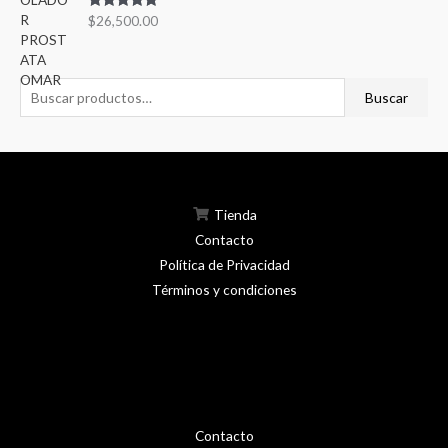
Valorado en
$
26,500.00
5.00
de 5
Buscar
Tienda
Contacto
Política de Privacidad
Términos y condiciones
Contacto