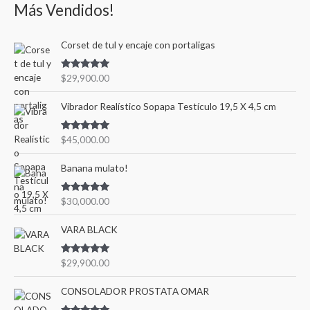
Más Vendidos!
Corset de tul y encaje con portaligas
Valorado en
$
29,900.00
5.00
de 5
Vibrador Realístico Sopapa Testículo 19,5 X 4,5 cm
Valorado en
$
45,000.00
5.00
de 5
Banana mulato!
Valorado en
$
30,000.00
5.00
de 5
VARA BLACK
Valorado en
$
29,900.00
5.00
de 5
CONSOLADOR PROSTATA OMAR