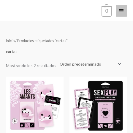
Ir
Menú
0
al
contenido
princi
Inicio
/ Productos etiquetados “cartas”
cartas
Mostrando los 2 resultados