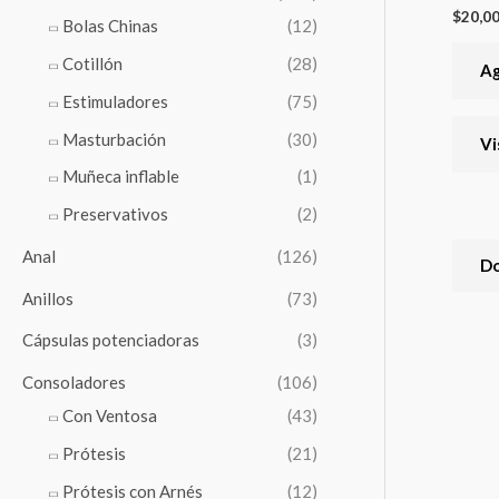
r
s
$
20,0
Bolas Chinas
(12)
:
e
Cotillón
(28)
Ag
a
Estimuladores
(75)
r
Masturbación
(30)
Vi
c
Muñeca inflable
(1)
h
Preservativos
(2)
Anal
(126)
Do
Anillos
(73)
Cápsulas potenciadoras
(3)
Consoladores
(106)
Con Ventosa
(43)
Prótesis
(21)
Prótesis con Arnés
(12)