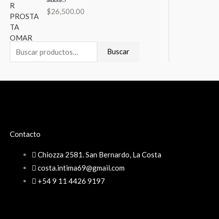
Valorado en
$
26,500.00
5.00
de 5
Buscar
Contacto
Chiozza 2581. San Bernardo, La Costa
costa.intima69@gmail.com
+54 9 11 4426 9197