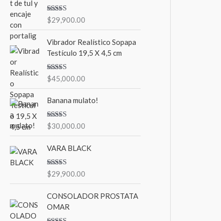
Valorado en
$
29,900.00
5.00
de 5
Vibrador Realístico Sopapa
Testículo 19,5 X 4,5 cm
Valorado en
$
45,000.00
5.00
de 5
Banana mulato!
Valorado en
$
30,000.00
5.00
de 5
VARA BLACK
Valorado en
$
29,900.00
5.00
de 5
CONSOLADOR PROSTATA
OMAR