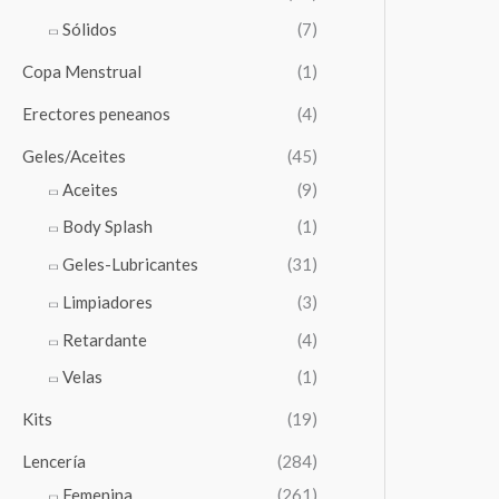
Sólidos
(7)
Copa Menstrual
(1)
Erectores peneanos
(4)
Geles/Aceites
(45)
Aceites
(9)
Body Splash
(1)
Geles-Lubricantes
(31)
Limpiadores
(3)
Retardante
(4)
Velas
(1)
Kits
(19)
Lencería
(284)
Femenina
(261)