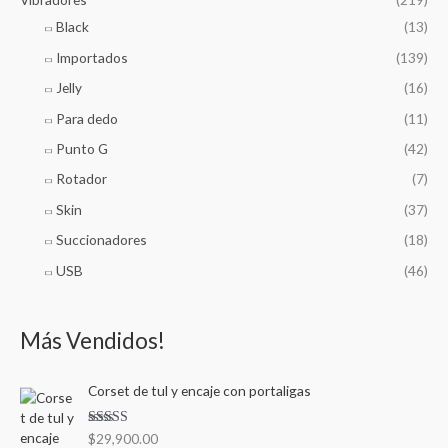
Black
(13)
Importados
(139)
Jelly
(16)
Para dedo
(11)
Punto G
(42)
Rotador
(7)
Skin
(37)
Succionadores
(18)
USB
(46)
Más Vendidos!
Corset de tul y encaje con portaligas
Valorado en
$
29,900.00