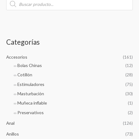
u
r
o
s
d
u
c
c
t
s
a
s
e
r
a
Categorías
r
p
c
h
o
Accesorios
(161)
r
Bolas Chinas
(12)
:
Cotillón
(28)
Estimuladores
(75)
Masturbación
(30)
Muñeca inflable
(1)
Preservativos
(2)
Anal
(126)
Anillos
(73)