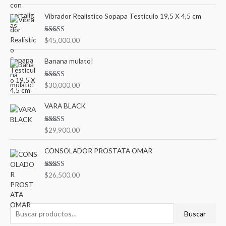
5.00
de 5
Vibrador Realístico Sopapa Testículo 19,5 X 4,5 cm
Valorado en
$
45,000.00
5.00
de 5
Banana mulato!
Valorado en
$
30,000.00
5.00
de 5
VARA BLACK
Valorado en
$
29,900.00
5.00
de 5
CONSOLADOR PROSTATA OMAR
Valorado en
$
26,500.00
5.00
de 5
Buscar