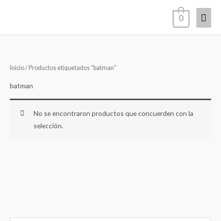
Ir
Men
0
al
contenido
princ
Inicio
/ Productos etiquetados “batman”
batman
No se encontraron productos que concuerden con la
selección.
B
P