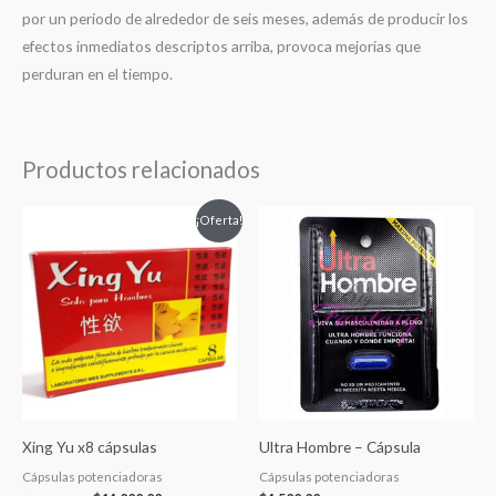
por un periodo de alrededor de seis meses, además de producir los
efectos inmediatos descriptos arriba, provoca mejorías que
perduran en el tiempo.
Productos relacionados
El
El
¡Oferta!
precio
precio
original
actual
era:
es:
$16,000.00.
$14,000.00.
Xing Yu x8 cápsulas
Ultra Hombre – Cápsula
Cápsulas potenciadoras
Cápsulas potenciadoras