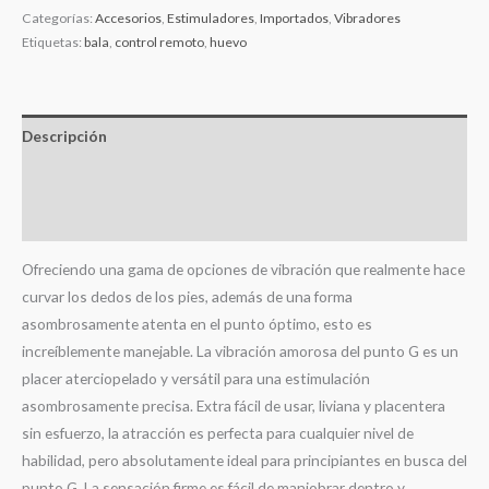
Categorías:
Accesorios
,
Estimuladores
,
Importados
,
Vibradores
Etiquetas:
bala
,
control remoto
,
huevo
Descripción
Información adicional
Valoraciones (0)
Ofreciendo una gama de opciones de vibración que realmente hace
curvar los dedos de los pies, además de una forma
asombrosamente atenta en el punto óptimo, esto es
increíblemente manejable. La vibración amorosa del punto G es un
placer aterciopelado y versátil para una estimulación
asombrosamente precisa. Extra fácil de usar, liviana y placentera
sin esfuerzo, la atracción es perfecta para cualquier nivel de
habilidad, pero absolutamente ideal para principiantes en busca del
punto G. La sensación firme es fácil de maniobrar dentro y