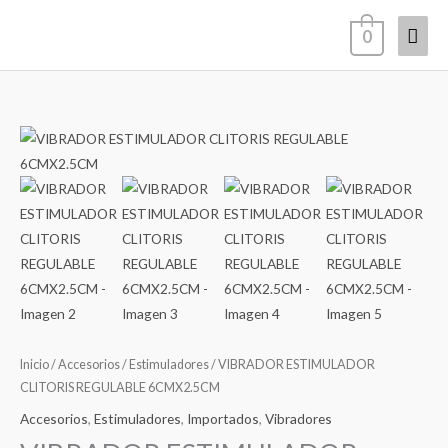
Ir
Men
0
al
contenido
princ
VIBRADOR
ESTIMULADOR
CLITORIS
REGULABLE
6CMX2.5CM
cantidad
Inicio
/
Accesorios
/
Estimuladores
/ VIBRADOR ESTIMULADOR
CLITORIS REGULABLE 6CMX2.5CM
Accesorios
,
Estimuladores
,
Importados
,
Vibradores