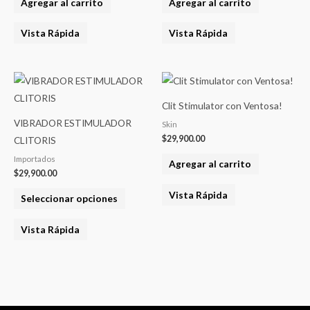
Agregar al carrito
Agregar al carrito
Vista Rápida
Vista Rápida
Este
producto
Clit Stimulator con Ventosa!
tiene
VIBRADOR ESTIMULADOR
Skin
varias
$
29,900.00
CLITORIS
variantes.
Importados
Agregar al carrito
Las
$
29,900.00
opciones
Vista Rápida
Seleccionar opciones
se
pueden
Vista Rápida
elegir
en
la
página
del