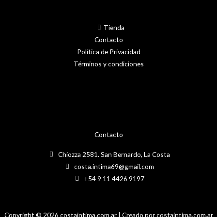
producto
Tienda
Contacto
Política de Privacidad
Términos y condiciones
Contacto
Chiozza 2581. San Bernardo, La Costa
costa.intima69@gmail.com
+54 9 11 4426 9197
Copyright © 2026 costaintima.com.ar | Creado por costaintima.com.ar