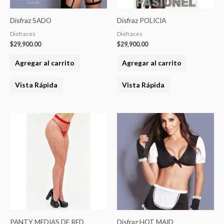
Disfraz SADO
Disfraz POLICIA
Disfraces
Disfraces
$
29,900.00
$
29,900.00
Agregar al carrito
Agregar al carrito
Vista Rápida
Vista Rápida
Este
producto
tiene
varias
variantes.
Las
opciones
se
pueden
PANTY MEDIAS DE RED
Disfraz HOT MAID