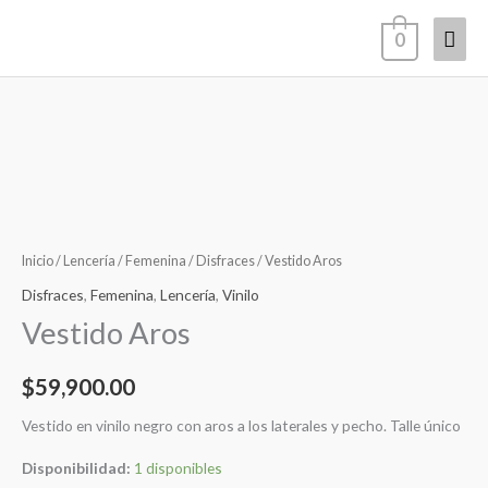
Ir
Men
0
al
contenido
princ
Vestido
Aros
cantidad
Inicio
/
Lencería
/
Femenina
/
Disfraces
/ Vestido Aros
Disfraces
,
Femenina
,
Lencería
,
Vinilo
Vestido Aros
$
59,900.00
Vestido en vinilo negro con aros a los laterales y pecho. Talle único
Disponibilidad:
1 disponibles