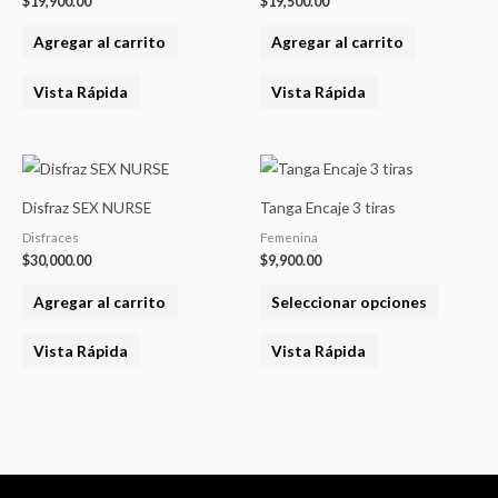
$
19,900.00
$
19,500.00
Agregar al carrito
Agregar al carrito
Vista Rápida
Vista Rápida
Este
product
Disfraz SEX NURSE
Tanga Encaje 3 tiras
tiene
Disfraces
Femenina
varias
$
30,000.00
$
9,900.00
variantes
Agregar al carrito
Seleccionar opciones
Las
opcione
Vista Rápida
Vista Rápida
se
pueden
elegir
en
la