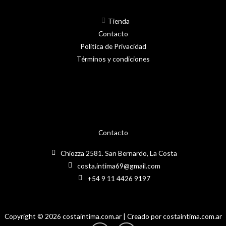
página
del
Tienda
product
Contacto
Política de Privacidad
Términos y condiciones
Contacto
Chiozza 2581. San Bernardo, La Costa
costa.intima69@gmail.com
+54 9 11 4426 9197
Copyright © 2026 costaintima.com.ar | Creado por costaintima.com.ar
Instagram
Facebook-