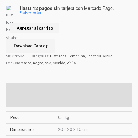
Hasta 12 pagos sin tarjeta
con Mercado Pago.
Saber más
Agregar al carrito
Download Catalog
SKU:
fr602
Categorías:
Disfraces
,
Femenina
,
Lencería
,
Vinilo
Etiquetas:
aros
,
negro
,
sexi
,
vestido
,
vinilo
Información adicional
Valoraciones (0)
Peso
0.5 kg
Dimensiones
20 × 20 × 10 cm