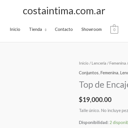
costaintima.com.ar
Inicio
Tienda
Contacto
Showroom
0
Top
Inicio
/
Lencería
/
Femenina
de
Conjuntos
,
Femenina
,
Len
Encaje
Top de Encaj
con
Mini
$
19,000.00
cantidad
Talle único. No incluye p
Disponibilidad:
2 disponi