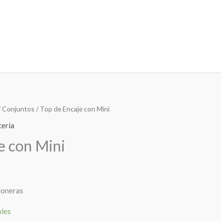
/
Conjuntos
/ Top de Encaje con Mini
cería
e con Mini
ezoneras
bles