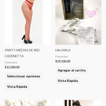
Este
producto
tiene
varias
variantes.
Las
opciones
se
pueden
PANTY MEDIAS DE RED
Hilo MALA
elegir
CADENETTA
Femenina
en
$
19,500.00
Femenina
la
$
15,000.00
Agregar al carrito
página
Seleccionar opciones
del
Vista Rápida
producto
Vista Rápida