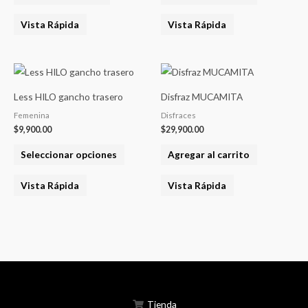
Vista Rápida
Vista Rápida
Este
producto
Less HILO gancho trasero
Disfraz MUCAMITA
tiene
Femenina
Disfraces
varias
$
9,900.00
$
29,900.00
variantes.
Seleccionar opciones
Agregar al carrito
Las
opciones
Vista Rápida
Vista Rápida
se
pueden
elegir
en
la
página
del
Tienda