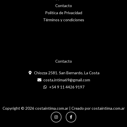
producto
Contacto
Política de Privacidad
Términos y condiciones
Contacto
Chiozza 2581. San Bernardo, La Costa
costa.intima69@gmail.com
+54 9 11 4426 9197
Copyright © 2026 costaintima.com.ar | Creado por costaintima.com.ar
Instagram
Facebook-
f