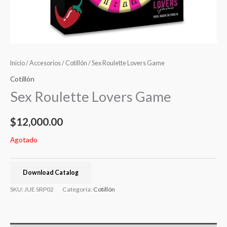
Inicio
/
Accesorios
/
Cotillón
/ Sex Roulette Lovers Game
Cotillón
Sex Roulette Lovers Game
$
12,000.00
Agotado
Download Catalog
SKU:
JUE SRP02
Categoría:
Cotillón