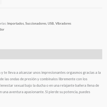
rías:
Importados
,
Succionadores
,
USB
,
Vibradores
dor
a y te lleva a alcanzar unos impresionantes orgasmos gracias a la
d de las ondas de presión y combínalos libremente con los
ienestar sexual bajo la ducha o en una relajante bañera llena de
 una aventura apasionante. Si pierde su potencia, puedes