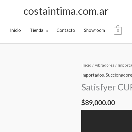
costaintima.com.ar
Inicio
Tienda
Contacto
Showroom
0
Satisfyer
Inicio
/
Vibradores
/
Import
CURVY
Importados
,
Succionador
2+
Satisfyer C
PINK
cantidad
$
89,000.00