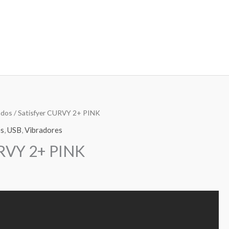
ados
/ Satisfyer CURVY 2+ PINK
es
,
USB
,
Vibradores
URVY 2+ PINK