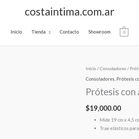
costaintima.com.ar
Inicio
Tienda
Contacto
Showroom
0
Prótesis
Inicio
/
Consoladores
/
Prót
con
Consoladores
,
Prótesis c
arnes
Prótesis con
19
cm
$
19,000.00
x
4,5
Mide 19 cm x 4,5 c
cm
Trae elásticos para
Champ!