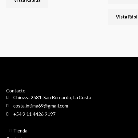
Vista Rápida
Vista Ráp
Contacto
Chiozza 2581. San Bernardo, La Costa
costa.intima69@gmail.com
+54 9 11 4426 9197
Tienda