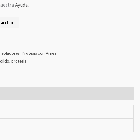
nuestra
Ayuda
.
carrito
nsoladores
,
Prótesis con Arnés
,
dildo
,
protesis