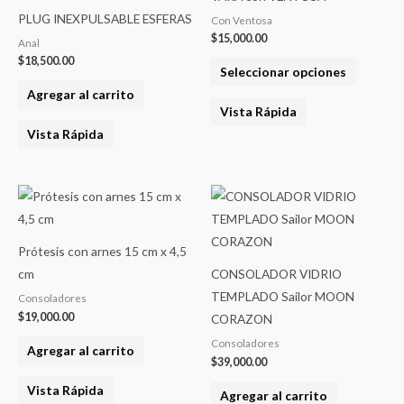
tiene
PLUG INEXPULSABLE ESFERAS
Con Ventosa
varias
$
15,000.00
Anal
variantes
$
18,500.00
Seleccionar opciones
Las
Agregar al carrito
opcione
Vista Rápida
se
Vista Rápida
pueden
elegir
en
la
página
Prótesis con arnes 15 cm x 4,5
del
cm
CONSOLADOR VIDRIO
product
TEMPLADO Sailor MOON
Consoladores
$
19,000.00
CORAZON
Consoladores
Agregar al carrito
$
39,000.00
Vista Rápida
Agregar al carrito