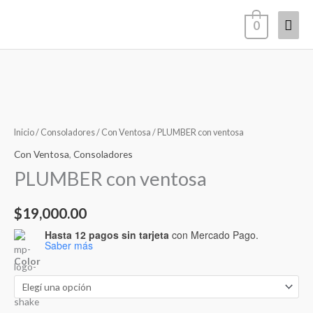
Ir
Men
0
al
contenido
princ
PLUMBER
con
ventosa
Inicio
/
Consoladores
/
Con Ventosa
/ PLUMBER con ventosa
cantidad
Con Ventosa
,
Consoladores
PLUMBER con ventosa
$
19,000.00
Hasta 12 pagos sin tarjeta
con Mercado Pago.
Saber más
Color