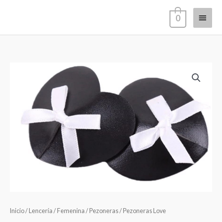
Ir
Menú
0
al
contenido
princi
Pezoneras
Love
cantidad
Inicio
/
Lencería
/
Femenina
/
Pezoneras
/ Pezoneras Love