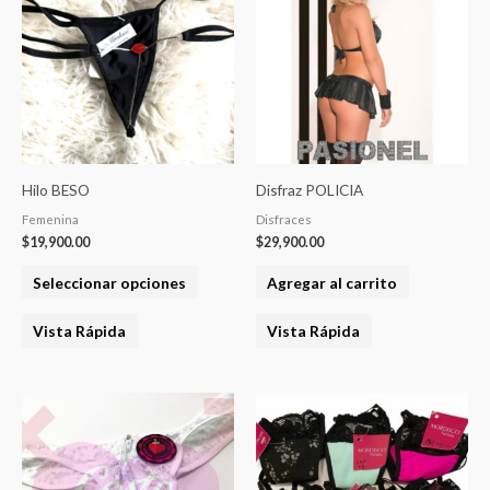
tiene
varias
variantes.
Las
opciones
se
pueden
Hilo BESO
Disfraz POLICIA
elegir
Femenina
Disfraces
en
$
19,900.00
$
29,900.00
la
Seleccionar opciones
Agregar al carrito
página
del
Vista Rápida
Vista Rápida
producto