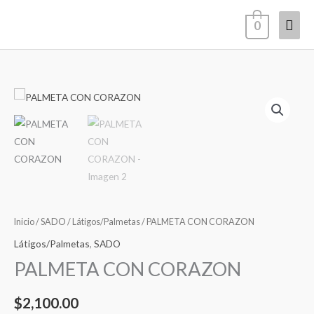
Ir
Men
0
al
contenido
princ
Inicio
/
SADO
/
Látigos/Palmetas
/ PALMETA CON CORAZON
Látigos/Palmetas
,
SADO
PALMETA CON CORAZON
$
2,100.00