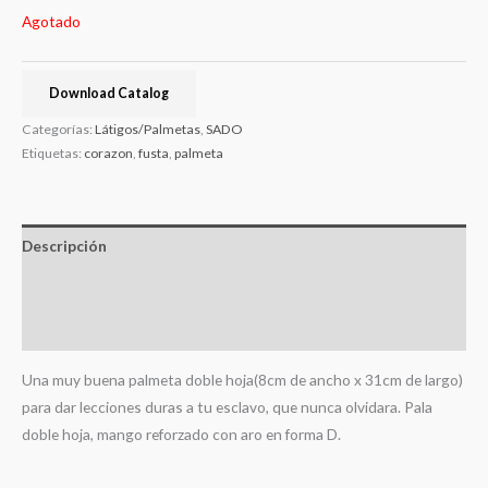
Agotado
Download Catalog
Categorías:
Látigos/Palmetas
,
SADO
Etiquetas:
corazon
,
fusta
,
palmeta
Descripción
Información adicional
Valoraciones (0)
Una muy buena palmeta doble hoja(8cm de ancho x 31cm de largo)
para dar lecciones duras a tu esclavo, que nunca olvidara. Pala
doble hoja, mango reforzado con aro en forma D.