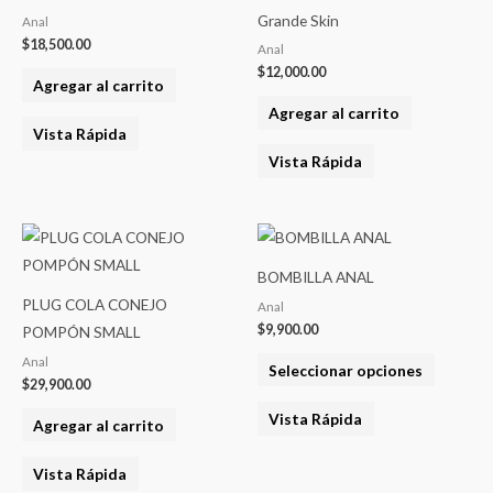
Grande Skin
Anal
$
18,500.00
Anal
$
12,000.00
Agregar al carrito
Agregar al carrito
Vista Rápida
Vista Rápida
Este
product
BOMBILLA ANAL
tiene
PLUG COLA CONEJO
Anal
varias
$
9,900.00
POMPÓN SMALL
variantes
Anal
Seleccionar opciones
Las
$
29,900.00
opcione
Vista Rápida
Agregar al carrito
se
pueden
Vista Rápida
elegir