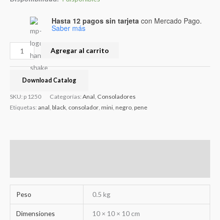
Hasta 12 pagos sin tarjeta
con Mercado Pago.
Saber más
Agregar al carrito
Download Catalog
SKU:
p 1250
Categorías:
Anal
,
Consoladores
Etiquetas:
anal
,
black
,
consolador
,
mini
,
negro
,
pene
Información adicional
Valoraciones (0)
Peso
0.5 kg
Dimensiones
10 × 10 × 10 cm