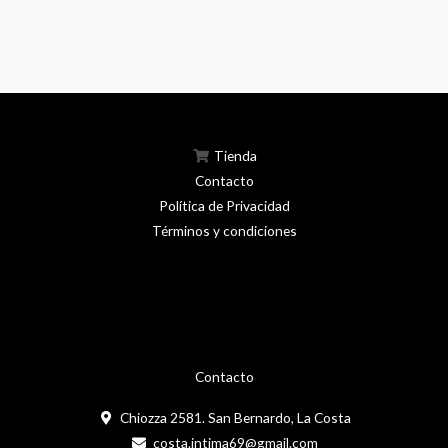
en
la
página
del
product
Tienda
Contacto
Política de Privacidad
Términos y condiciones
Contacto
Chiozza 2581. San Bernardo, La Costa
costa.intima69@gmail.com