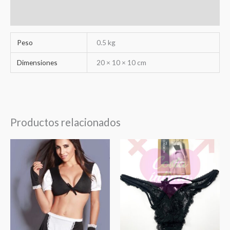
Valoraciones (0)
Peso
0.5 kg
Dimensiones
20 × 10 × 10 cm
Productos relacionados
Este
product
tiene
varias
variantes
Las
opcione