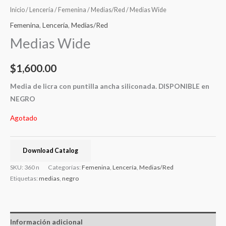
Inicio
/
Lencería
/
Femenina
/
Medias/Red
/ Medias Wide
Femenina
,
Lencería
,
Medias/Red
Medias Wide
$
1,600.00
Media de licra con puntilla ancha siliconada. DISPONIBLE en
NEGRO
Agotado
Download Catalog
SKU:
360 n
Categorías:
Femenina
,
Lencería
,
Medias/Red
Etiquetas:
medias
,
negro
Información adicional