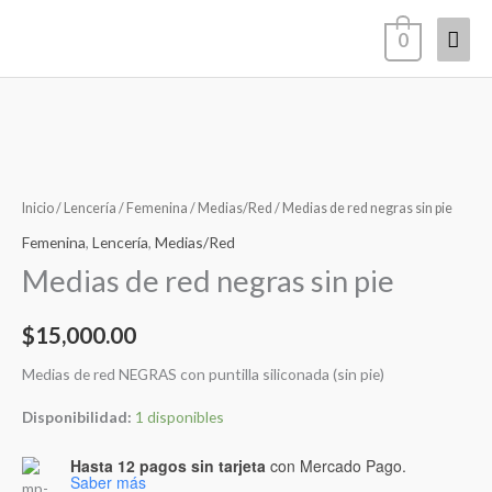
Ir
Men
0
al
contenido
princ
Medias
de
red
Inicio
/
Lencería
/
Femenina
/
Medias/Red
/ Medias de red negras sin pie
negras
Femenina
,
Lencería
,
Medias/Red
sin
Medias de red negras sin pie
pie
cantidad
$
15,000.00
Medias de red NEGRAS con puntilla siliconada (sin pie)
Disponibilidad:
1 disponibles
Hasta 12 pagos sin tarjeta
con Mercado Pago.
Saber más