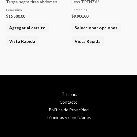
Tanga negra tiras abdomen
Less TRENZA!
tiene
Femenina
Femenina
varias
$
16,500.00
$
9,900.00
variantes
Agregar al carrito
Seleccionar opciones
Las
opcione
Vista Rápida
Vista Rápida
se
pueden
elegir
en
la
página
del
Tienda
product
Contacto
Política de Privacidad
Términos y condiciones